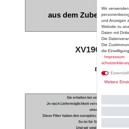
Neuer
Öl
Wir verwenden 
aus dem Zubehör in Ers
personenbezoge
und Anzeigen z
Musterbild
Website zu anal
Daten mit Dritt
YAMA
Die Datenverar
Die Zustimmung
XV1900 A Mid
die Einwilligu
Typ: V
Impressum
schutz­erklärun
Baujahr: 200
Essenziell
Weitere Einst
Sie erhalten bei uns nur hochwertige Fi
Je nach Liefermöglichkeit versenden wir ausschlie
unserer eigenen Herstell
Diese Filter haben den europäischen ISO 9000 Qualit
So ist für Sie eine gleichbleibe
Und wir sind sicher dass unsere