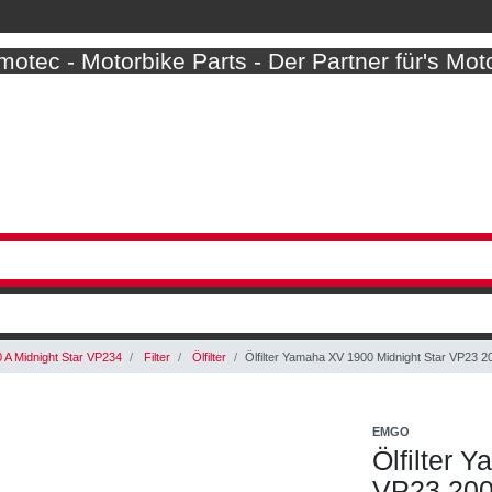
otec - Motorbike Parts - Der Partner für's Mot
 A Midnight Star VP234
Filter
Ölfilter
Ölfilter Yamaha XV 1900 Midnight Star VP23 
EMGO
Ölfilter 
VP23 200