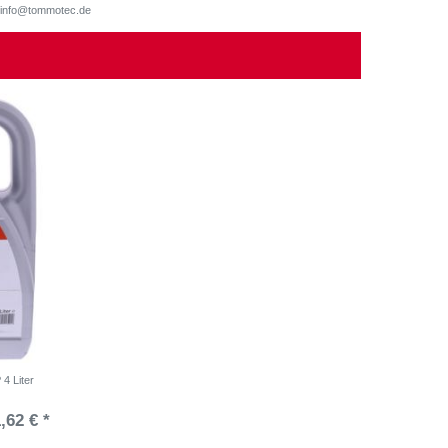
d, info@tommotec.de
4 Liter
,62 € *