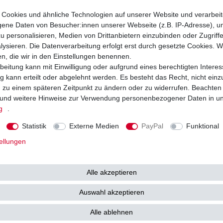
filter
Cookies und ähnliche Technologien auf unserer Website und verarbei
tausrüsterqualität
ne Daten von Besucher:innen unserer Webseite (z.B. IP-Adresse), um
u personalisieren, Medien von Drittanbietern einzubinden oder Zugriff
ysieren. Die Datenverarbeitung erfolgt erst durch gesetzte Cookies. Wi
en, die wir in den Einstellungen benennen.
HA
beitung kann mit Einwilligung oder aufgrund eines berechtigten Interes
 kann erteilt oder abgelehnt werden. Es besteht das Recht, nicht einz
night Star
ng zu einem späteren Zeitpunkt zu ändern oder zu widerrufen. Beachten
P23
und weitere Hinweise zur Verwendung personenbezogener Daten in u
g
.
6 - 2010
Statistik
Externe Medien
PayPal
Funktional
ellungen
lter in Erstausrüsterqualität.
Alle akzeptieren
ßlich Filter von EMGO, Meiwa, UFI, Mahle,
ung oder Hiflo.
Auswahl akzeptieren
ätsstandard und werden ständig kontrolliert.
nde Qualität garantiert.
Alle ablehnen
 Kunden zufrieden sind.