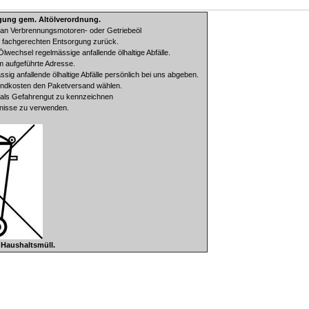
gung gem. Altölverordnung.
an Verbrennungsmotoren- oder Getriebeöl
r fachgerechten Entsorgung zurück.
Ölwechsel regelmässige anfallende ölhaltige Abfälle.
m aufgeführte Adresse.
sig anfallende ölhaltige Abfälle persönlich bei uns abgeben.
sandkosten den Paketversand wählen.
ng als Gefahrengut zu kennzeichnen
tnisse zu verwenden.
n Haushaltsmüll.