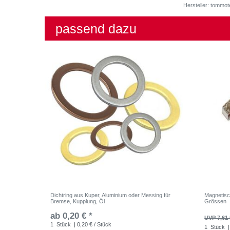
Hersteller: tommot
passend dazu
Dichtring aus Kuper, Aluminium oder Messing für
Magnetisc
Bremse, Kupplung, Öl
Grössen
ab 0,20 € *
UVP 7,61 
1
Stück
| 0,20 € / Stück
1
Stück
|