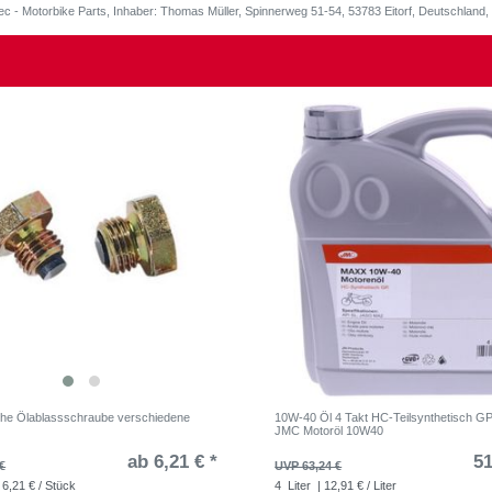
ec - Motorbike Parts, Inhaber: Thomas Müller, Spinnerweg 51-54, 53783 Eitorf, Deutschlan
he Ölablassschraube verschiedene
10W-40 Öl 4 Takt HC-Teilsynthetisch GP 
JMC Motoröl 10W40
ab 6,21 € *
51
€
UVP 63,24 €
 6,21 € / Stück
4
Liter
| 12,91 € / Liter