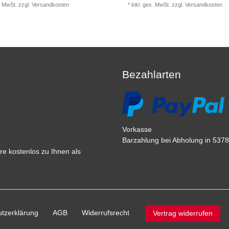
. MwSt.
zzgl.
Versandkosten
*
inkl. ges. MwSt.
zzgl.
Versandkosten
Bezahlarten
Vorkasse
Barzahlung bei Abholung in 53783
e kostenlos zu Ihnen als
tz­erklärung
AGB
Widerrufs­recht
Vertrag widerrufen