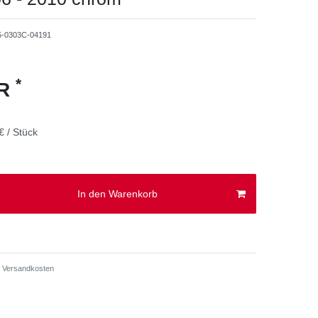
5-0303C-04191
*
UR
€ / Stück
In den Warenkorb
Versandkosten