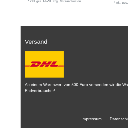
*
inkl. ges. MwSt.
zzgl.
Versandkosten
*
inkl. ges
Versand
Ab einem Warenwert von 500 Euro versenden wir die War
Endverbraucher!
Impressum
Daten­schu