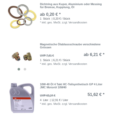
Dichtring aus Kuper, Aluminium oder Messing
für Bremse, Kupplung, Öl
ab 0,20 € *
1
Stück
| 0,20 € / Stück
*
inkl. ges. MwSt.
zzgl.
Versandkosten
Magnetische Ölablassschraube verschiedene
Grössen
ab 6,21 € *
UVP 7,61 €
1
Stück
| 6,21 € / Stück
*
inkl. ges. MwSt.
zzgl.
Versandkosten
10W-40 Öl 4 Takt HC-Teilsynthetisch GP 4 Liter
JMC Motoröl 10W40
51,62 € *
UVP 63,24 €
4
Liter
| 12,91 € / Liter
*
inkl. ges. MwSt.
zzgl.
Versandkosten