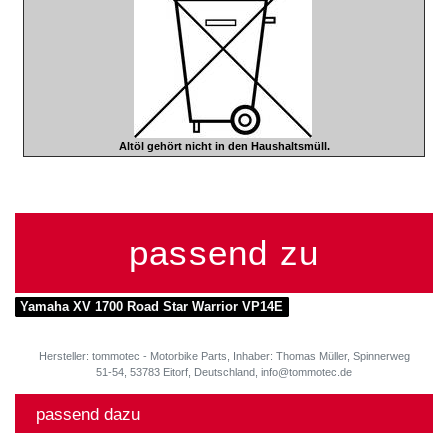
Altöl gehört nicht in den Haushaltsmüll.
passend zu
Yamaha XV 1700 Road Star Warrior VP14E
Hersteller: tommotec - Motorbike Parts, Inhaber: Thomas Müller, Spinnerweg
51-54, 53783 Eitorf, Deutschland, info@tommotec.de
passend dazu