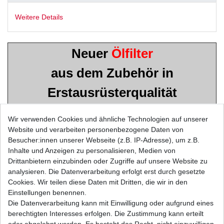
Weitere Details
Neuer
Ölfilter
aus dem Zubehör in
Erstausrüsterqualität
Musterbild
Wir verwenden Cookies und ähnliche Technologien auf unserer
Website und verarbeiten personenbezogene Daten von
YAMAHA
Besucher:innen unserer Webseite (z.B. IP-Adresse), um z.B.
XV1700 Road Star Warrior
Inhalte und Anzeigen zu personalisieren, Medien von
Drittanbietern einzubinden oder Zugriffe auf unsere Website zu
Typ: VP14E
analysieren. Die Datenverarbeitung erfolgt erst durch gesetzte
Cookies. Wir teilen diese Daten mit Dritten, die wir in den
Baujahr: 2003 - 2005
Einstellungen benennen.
Die Datenverarbeitung kann mit Einwilligung oder aufgrund eines
berechtigten Interesses erfolgen. Die Zustimmung kann erteilt
oder abgelehnt werden. Es besteht das Recht, nicht einzuwilligen