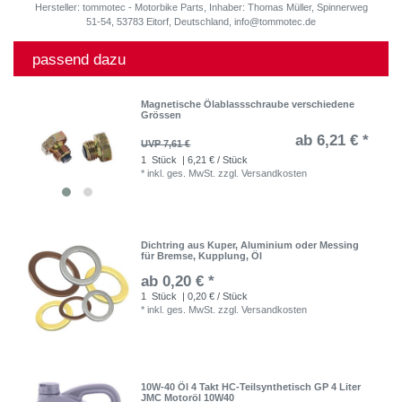
Hersteller: tommotec - Motorbike Parts, Inhaber: Thomas Müller, Spinnerweg
51-54, 53783 Eitorf, Deutschland, info@tommotec.de
passend dazu
Magnetische Ölablassschraube verschiedene
Grössen
ab 6,21 € *
UVP 7,61 €
1
Stück
| 6,21 € / Stück
*
inkl. ges. MwSt.
zzgl.
Versandkosten
Dichtring aus Kuper, Aluminium oder Messing
für Bremse, Kupplung, Öl
ab 0,20 € *
1
Stück
| 0,20 € / Stück
*
inkl. ges. MwSt.
zzgl.
Versandkosten
10W-40 Öl 4 Takt HC-Teilsynthetisch GP 4 Liter
JMC Motoröl 10W40