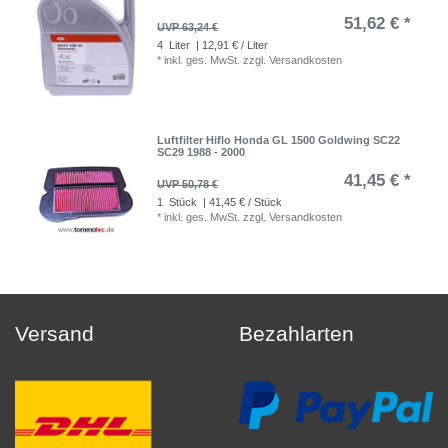
51,62 € *
UVP 63,24 €
4
Liter
| 12,91 € / Liter
*
inkl. ges. MwSt.
zzgl.
Versandkosten
Luftfilter Hiflo Honda GL 1500 Goldwing SC22
SC29 1988 - 2000
41,45 € *
UVP 50,78 €
1
Stück
| 41,45 € / Stück
*
inkl. ges. MwSt.
zzgl.
Versandkosten
Versand
Bezahlarten