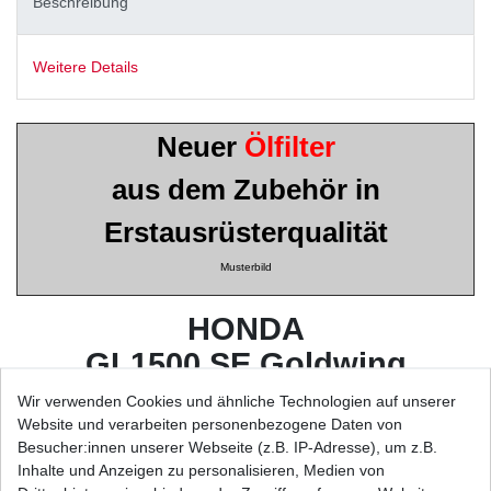
Beschreibung
Weitere Details
Neuer
Ölfilter
aus dem Zubehör in
Erstausrüsterqualität
Musterbild
HONDA
GL1500 SE Goldwing
GL1500 F6C Valkyrie
Wir verwenden Cookies und ähnliche Technologien auf unserer
Website und verarbeiten personenbezogene Daten von
Typ: SC22 / SC34
Besucher:innen unserer Webseite (z.B. IP-Adresse), um z.B.
Inhalte und Anzeigen zu personalisieren, Medien von
Baujahr: 1988 - 2003