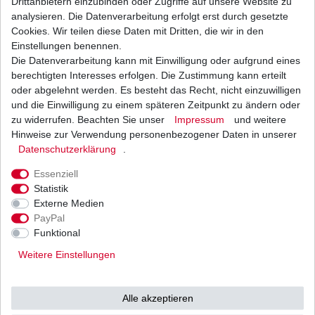
Drittanbietern einzubinden oder Zugriffe auf unsere Website zu
analysieren. Die Datenverarbeitung erfolgt erst durch gesetzte
Cookies. Wir teilen diese Daten mit Dritten, die wir in den
Einstellungen benennen.
Sie erhalten bei uns nur hochwertige Filter in Erstausrüsterqualität.
Die Datenverarbeitung kann mit Einwilligung oder aufgrund eines
Je nach Liefermöglichkeit versenden wir ausschließlich Filter von
berechtigten Interesses erfolgen. Die Zustimmung kann erteilt
EMGO, Meiwa, UFI, Mahle,
oder abgelehnt werden. Es besteht das Recht, nicht einzuwilligen
unserer eigenen Herstellung oder Hiflo.
und die Einwilligung zu einem späteren Zeitpunkt zu ändern oder
Diese Filter haben den europäischen ISO 9000 Qualitätsstandard und
zu widerrufen. Beachten Sie unser
Impressum
und weitere
werden ständig kontrolliert.
Hinweise zur Verwendung personenbezogener Daten in unserer
So ist für Sie eine gleichbleibende Qualität garantiert.
Daten­schutz­erklärung
.
Und wir sind sicher dass unsere Kunden zufrieden sind.
Essenziell
Achtung!!!!!
Hinweis zur Altölentsorgung gem. Altölverordnung.
Statistik
Die bei uns von Endverbrauchern erworbene Menge an Verbrennungsmotoren-
Externe Medien
oder Getriebeöl
PayPal
nehmen wir als Altöl kostenlos zum Zweck der fachgerechten Entsorgung zurück.
Die Rücknahme erstreckt sich ebenfalls auf Ölfilter und beim Ölwechsel
Funktional
regelmässige anfallende ölhaltige Abfälle.
Rückgabeort ist die im Impressum aufgeführte Adresse.
Weitere Einstellungen
Sie können das gebrauchte Öl bzw. Ölfilter und bei Ölwechsel regelmässig
anfallende ölhaltige Abfälle persönlich bei uns abgeben.
Alternativ können Sie bei Übernahme der Versandkosten den Paketversand
Alle akzeptieren
wählen.
Bitte achten Sie darauf, Altöl bei Versendung als Gefahrengut zu kennzeichnen