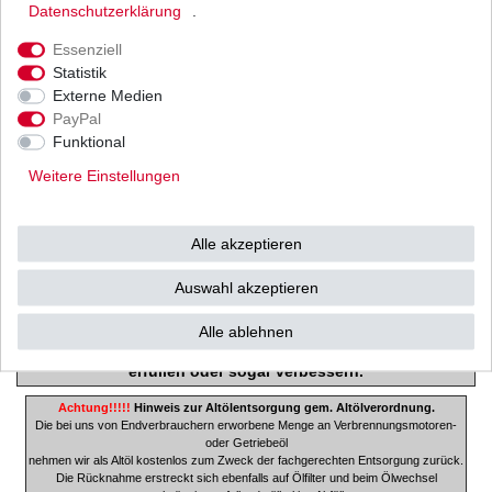
GPZ500 S
Daten­schutz­erklärung
.
Typ: EX500A
Essenziell
Statistik
Baujahr: 1987
Externe Medien
PayPal
Funktional
Weitere Einstellungen
Hiflofiltro lässt als einziger (!!!) Filterhersteller seine Produkte beim
deutschen TÜV prüfen und zertifizieren! Die Filter werden in allen
relevanten Kriterien mit dem jeweiligen Originalfilter verglichen. Eine
Alle akzeptieren
erfolgreiche Prüfung und Genehmigung durch den TÜV erfolgt nur (!!!),
wenn der Hiflofilter die Werte des Originalfilters erreicht oder sogar wie
Auswahl akzeptieren
bei einigen Ausführungen übertrifft.
So stellt der Technische Überwachungs- Verein (TÜV)
Alle ablehnen
sicher, dass die Filter die Qualität der Erstausrüstung
e
rfüllen oder sogar verbessern.
Achtung!!!!!
Hinweis zur Altölentsorgung gem. Altölverordnung.
Die bei uns von Endverbrauchern erworbene Menge an Verbrennungsmotoren-
oder Getriebeöl
nehmen wir als Altöl kostenlos zum Zweck der fachgerechten Entsorgung zurück.
Die Rücknahme erstreckt sich ebenfalls auf Ölfilter und beim Ölwechsel