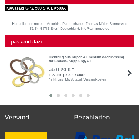
Kawasaki GPZ 500 S A EX500A
Hersteller: tommotec - Motorbike Parts, Inhaber: Thomas Müller, Spinnerweg
51-54, 53783 Eitorf, Deutschland, info@tommotec.de
passend dazu
Dichtring aus Kuper, Aluminium oder Messing
für Bremse, Kupplung, Öl
ab 0,20 € *
1
Stück
| 0,20 € / Stück
*
inkl. ges. MwSt.
zzgl.
Versandkosten
Versand
Bezahlarten