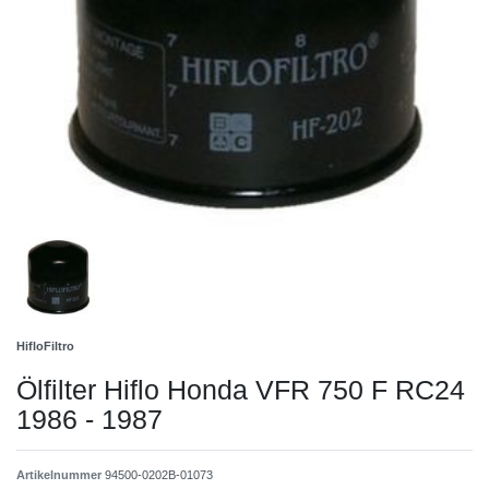
HifloFiltro
Ölfilter Hiflo Honda VFR 750 F RC24
1986 - 1987
Artikelnummer
94500-0202B-01073