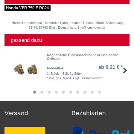
Honda VFR 750 F RC24
Hersteller: tommotec - Motorbike Parts, Inhaber: Thomas Müller, Spinnerweg
51-54, 53783 Eitorf, Deutschland, info@tommotec.de
passend dazu
Magnetische Ölablassschraube verschiedene
Grössen
ab 6,21 € *
UVP 7,61 €
1
Stück
| 6,21 € / Stück
*
inkl. ges. MwSt.
zzgl.
Versandkosten
Versand
Bezahlarten