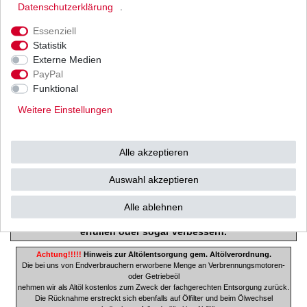
VFR750 F
Daten­schutz­erklärung
.
Typ: RC24
Essenziell
Statistik
Baujahr: 1986 - 1987
Externe Medien
PayPal
Funktional
Weitere Einstellungen
Hiflofiltro lässt als einziger (!!!) Filterhersteller seine Produkte beim
deutschen TÜV prüfen und zertifizieren! Die Filter werden in allen
relevanten Kriterien mit dem jeweiligen Originalfilter verglichen. Eine
Alle akzeptieren
erfolgreiche Prüfung und Genehmigung durch den TÜV erfolgt nur (!!!),
wenn der Hiflofilter die Werte des Originalfilters erreicht oder sogar wie
Auswahl akzeptieren
bei einigen Ausführungen übertrifft.
So stellt der Technische Überwachungs- Verein (TÜV)
Alle ablehnen
sicher, dass die Filter die Qualität der Erstausrüstung
e
rfüllen oder sogar verbessern.
Achtung!!!!!
Hinweis zur Altölentsorgung gem. Altölverordnung.
Die bei uns von Endverbrauchern erworbene Menge an Verbrennungsmotoren-
oder Getriebeöl
nehmen wir als Altöl kostenlos zum Zweck der fachgerechten Entsorgung zurück.
Die Rücknahme erstreckt sich ebenfalls auf Ölfilter und beim Ölwechsel