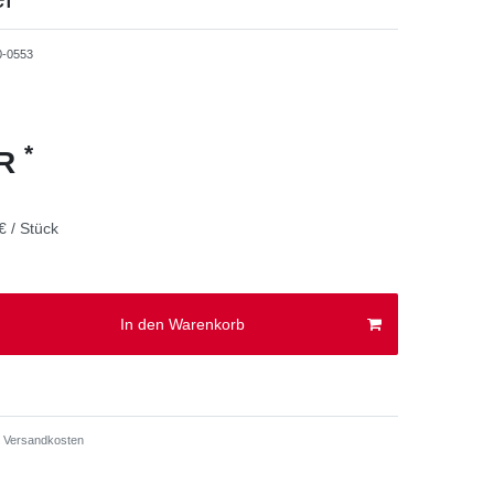
0-0553
*
UR
€ / Stück
In den Warenkorb
Versandkosten