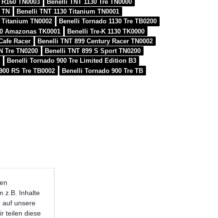
0 R160 TN0003
Benelli TNT 1130 Tre TN0000
0 TN
Benelli TNT 1130 Titanium TN0001
0 Titanium TN0002
Benelli Tornado 1130 Tre TB0200
130 Amazonas TK0001
Benelli Tre-K 1130 TK0000
Cafe Racer
Benelli TNT 899 Century Racer TN0002
 N Tre TN0200
Benelli TNT 899 S Sport TN0200
9
Benelli Tornado 900 Tre Limited Edition B3
 900 RS Tre TB0002
Benelli Tornado 900 Tre TB
ten
 z.B. Inhalte
e auf unsere
r teilen diese