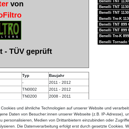
Benelli TNT 113
ter
von
Benelli TNT 113
Benelli TNT 113
loFiltro
Benelli Tre-K 1
Benelli TNT 899 
Benelli TNT 899
Benelli Tre-K 89
Benelli Tornado
t - TÜV geprüft
Typ
Baujahr
-
2011 - 2012
TN0002
2011 - 2012
TN0200
2008 - 2011
TN0201
2012 - 2017
Cookies und ähnliche Technologien auf unserer Website und verarbei
TN0200
2008 - 2015
ne Daten von Besucher:innen unserer Webseite (z.B. IP-Adresse), um
TN
2005
u personalisieren, Medien von Drittanbietern einzubinden oder Zugriff
TN0003
2011 - 2012
ysieren. Die Datenverarbeitung erfolgt erst durch gesetzte Cookies. Wi