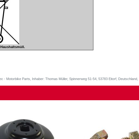
n Haushaltsmüll.
ec - Motorbike Parts, Inhaber: Thomas Müller, Spinnerweg 51-54, 53783 Eitorf, Deutschlan