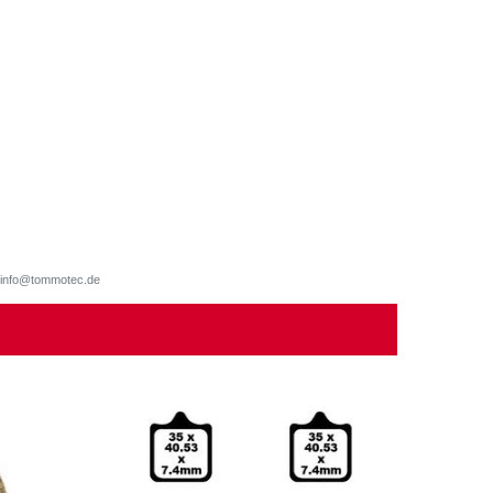
d, info@tommotec.de