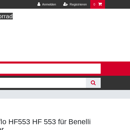
Anmelden
Registrieren
0
orrad
iflo HF553 HF 553 für Benelli
er