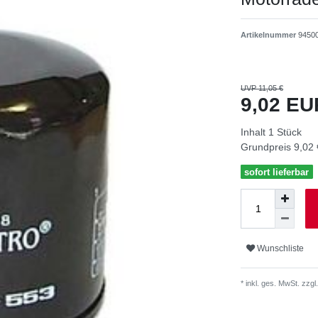
Artikelnummer
9450
UVP 11,05 €
9,02 E
Inhalt
1
Stück
Grundpreis
9,02 
sofort lieferbar
Wunschliste
* inkl. ges. MwSt. zzgl.