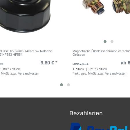
Schlüssel 65-67mm 14Kant sw Ratsche
Magnetische Ölablassschraube verschi
77 HF553 HF554
Grössen
9,80 € *
ab 6
0 €
UVP 7,61 €
 9,80 € / Stück
1
Stück
| 6,21 € / Stück
. MwSt.
zzgl.
Versandkosten
*
inkl. ges. MwSt.
zzgl.
Versandkosten
Bezahlarten