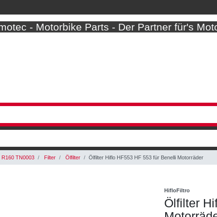
otec - Motorbike Parts - Der Partner für's Mot
 R160 TN0003
Filter
Ölfilter
Ölfilter Hiflo HF553 HF 553 für Benelli Motorräder
HifloFiltro
Ölfilter H
Motorräd