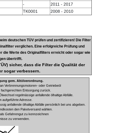
-
2011 - 2017
TK0001
2008 - 2010
te beim deutschen TÜV prüfen und zertifizieren! Die Filter
inalfilter verglichen. Eine erfolgreiche Prüfung und
r die Werte des Originalfilters erreicht oder sogar wie
en übertrifft.
V) sicher, dass die Filter die Qualität der
er sogar verbessern.
gung gem. Altölverordnung.
an Verbrennungsmotoren- oder Getriebeöl
r fachgerechten Entsorgung zurück.
Ölwechsel regelmässige anfallende ölhaltige Abfälle.
m aufgeführte Adresse.
sig anfallende ölhaltige Abfälle persönlich bei uns abgeben.
sandkosten den Paketversand wählen.
ng als Gefahrengut zu kennzeichnen
tnisse zu verwenden.