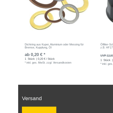
Dichtring aus Kuper, Aluminium oder Messing für
Ölfilter-
Bremse, Kupplung, Öl
z.B. HF1
ab 0,20 € *
UVP 12,5
1
Stück
| 0,20 € / Stück
1
Stück
|
*
inkl. ges. MwSt.
zzgl.
Versandkosten
*
inkl. ges
Versand