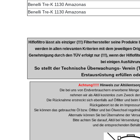
Benelli Tre-K 1130 Amazonas
Benelli Tre-K 1130 Amazonas
Hiflofiltro lässt als einziger (!!!) Filterhersteller seine Produk
werden in allen relevanten Kriterien mit dem jeweiligen Orig
Genehmigung durch den TÜV erfolgt nur (!!!), wenn der Hiflofilte
bei einigen Ausführung
So stellt der Technische Überwachungs- Verein (TÜ
Erstausrüstung e
rfüllen od
Achtung!!!!!
Hinweis zur Altölentsor
Die bei uns von Endverbrauchern erworbene Menge 
nehmen wir als Altöl kostenlos zum Zweck de
Die Rücknahme erstreckt sich ebenfalls auf Ölfilter und beim 
Rückgabeort ist die im Impressu
Sie können das gebrauchte Öl bzw. Ölfilter und bei Ölwechsel regelmäs
Alternativ können Sie bei Übernahme der Ver
Bitte achten Sie darauf, Altöl bei Versendu
und die entsprechenden Behäl