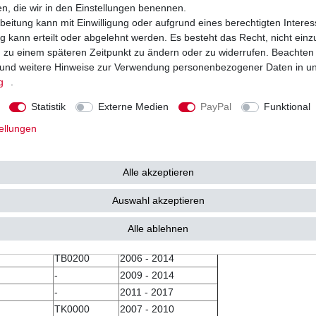
TN0005
2013 - 2017
en, die wir in den Einstellungen benennen.
-
2008 - 2012
beitung kann mit Einwilligung oder aufgrund eines berechtigten Interes
 kann erteilt oder abgelehnt werden. Es besteht das Recht, nicht einz
TN0001
2005 - 2007
ng zu einem späteren Zeitpunkt zu ändern oder zu widerrufen. Beachten
TN0002
2010
und weitere Hinweise zur Verwendung personenbezogener Daten in u
TN0002
2011 - 2012
g
.
-
2013 - 2015
TN0000
2006 - 2007
Statistik
Externe Medien
PayPal
Funktional
TN
2005
ellungen
TN0001
2006 - 2007
TN0002
2008 - 2010
Alle akzeptieren
TN0001
2005 - 2007
TN0002
2008 - 2010
Auswahl akzeptieren
TB
2003 - 2006
TB0002
2004 - 2006
Alle ablehnen
B3
2002 - 2003
TB0200
2006 - 2014
-
2009 - 2014
-
2011 - 2017
TK0000
2007 - 2010