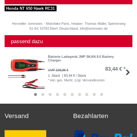
Honda NT 650 Hawk RC31
Hersteller: tommotec - Motorbike Parts, Inhaber: Thomas Müller, Spinnerweg
51-54, 53783 Eitorf, Deutschland, info@tommotec.de
passend dazu
Batterie Ladegerät JMP SKAN 8.0 Battery
Charger
83,44 € *
UVP 109,96 €
1
Stück
| 83,44 € / Stück
*
inkl. ges. MwSt.
zzgl.
Versandkosten
Versand
Bezahlarten