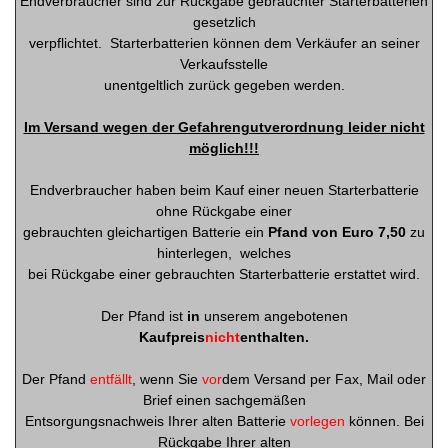
Endverbraucher sind zur Rückgabe gebrauchter Starterbatterien
gesetzlich
verpflichtet.
Starterbatterien können dem Verkäufer an seiner
Verkaufsstelle
unentgeltlich zurück gegeben werden.
Im Versand wegen der Gefahrengutverordnung leider nicht
möglich!!!
Endverbraucher haben beim Kauf einer neuen Starterbatterie
ohne Rückgabe einer
gebrauchten gleichartigen Batterie ein
Pfand von Euro 7,50
zu
hinterlegen,
welches
bei Rückgabe einer gebrauchten Starterbatterie erstattet wird.
Der Pfand ist
in
unserem angebotenen
Kaufpreis
nicht
enthalten.
Der Pfand
entfällt
, wenn Sie
vor
dem Versand per Fax, Mail oder
Brief einen sachgemäßen
Entsorgungsnachweis Ihrer alten Batterie
vorlegen
können. Bei
Rückgabe Ihrer alten