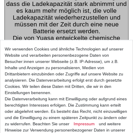
dass die Ladekapazität stark abnimmt und
es kaum mehr möglich ist, die volle
Ladekapazität wiederherzustellen und
müssen mit der Zeit durch eine neue
Batterie ersetzt werden.
Die von Yuasa entwickelte chemische
Formel "Sulfate Stop" reduziert die Bildung
Wir verwenden Cookies und ähnliche Technologien auf unserer
dieser Sulfatkristalle drastisch und
Website und verarbeiten personenbezogene Daten von
verlängert somit die Lebensdauer der
Besucher:innen unserer Webseite (z.B. IP-Adresse), um z.B.
Batterie.
Inhalte und Anzeigen zu personalisieren, Medien von
"SUPER MF" WARTUNGSFREIE
Drittanbietern einzubinden oder Zugriffe auf unsere Website zu
analysieren. Die Datenverarbeitung erfolgt erst durch gesetzte
BATTERIEN
Cookies. Wir teilen diese Daten mit Dritten, die wir in den
Einstellungen benennen.
Diese wartungsfreien und auslaufsicheren
Die Datenverarbeitung kann mit Einwilligung oder aufgrund eines
Batterien sind so konstruiert, dass sie in
berechtigten Interesses erfolgen. Die Zustimmung kann erteilt
jeder Lage
eingebaut und vor einem
oder abgelehnt werden. Es besteht das Recht, nicht einzuwilligen
auslaufen der Säure geschützt sind, so wie
und die Einwilligung zu einem späteren Zeitpunkt zu ändern oder
in einem großen Temperaturbereich von
zu widerrufen. Beachten Sie unser
Impressum
und weitere
Hinweise zur Verwendung personenbezogener Daten in unserer
-20°C bis +50°C eingesetzt werden