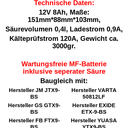
Technische Daten:
1
2V
8Ah, Maße:
151mm*88mm*103mm,
Säurevolumen 0,4l,
Ladestrom 0,9A,
Kälteprüfstrom 120A, Gewicht ca.
3000gr.
Wartungsfreie MF-Batterie
inklusive seperater Säure
Baugleich mit:
Hersteller JM JTX9-
Hersteller VARTA
BS
50812LF
Hersteller GS GTX9-
Hersteller EXIDE
BS
ETX-9-BS
Hersteller FB FTX9-
Hersteller YUASA
BS
YTX9-BS