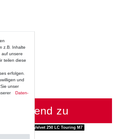
ten
 z.B. Inhalte
e auf unsere
r teilen diese
ses erfolgen.
uwilligen und
 Sie unser
nserer
Daten­
passend zu
50 LC M7
Benelli Velvet 250 LC Touring M7