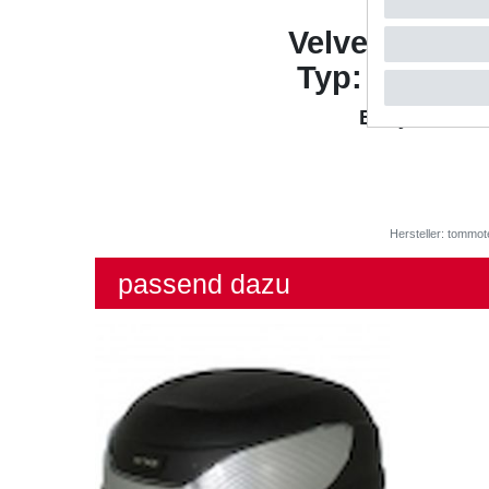
BENE
Velvet 250 LC
Typ: M70000
Baujahr: 199
Hersteller: tommot
passend dazu