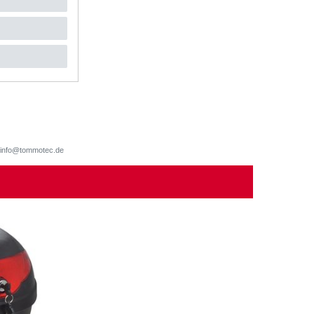
d, info@tommotec.de