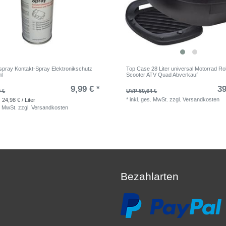
kspray Kontakt-Spray Elektronikschutz
Top Case 28 Liter universal Motorrad Rol
l
Scooter ATV Quad Abverkauf
9,99 € *
39
 €
UVP 60,64 €
*
inkl. ges. MwSt.
zzgl.
Versandkosten
 24,98 € / Liter
. MwSt.
zzgl.
Versandkosten
Bezahlarten