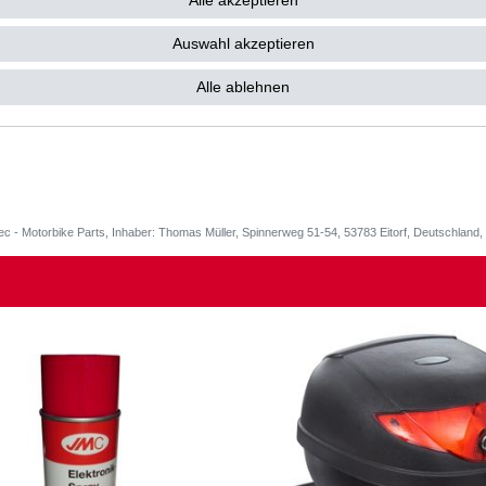
LLI
Alle akzeptieren
 / Touring
Auswahl akzeptieren
 / M70001
Alle ablehnen
9 - 2006
ec - Motorbike Parts, Inhaber: Thomas Müller, Spinnerweg 51-54, 53783 Eitorf, Deutschlan