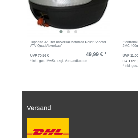
Topcase 32 Liter universal Motorrad Roller Scooter
Elektroni
ATV Quad Abverkauf
JMC 400m
49,99 € *
UVP 70,56 €
UVP 11,00
*
inkl. ges. MwSt.
zzgl.
Versandkosten
0.4
Liter
|
*
inkl. ges
Versand