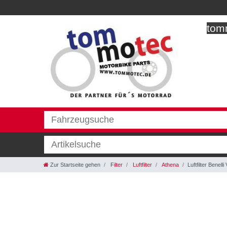
tomm
Zur Startseite gehen
Filter
Luftfilter
Athena
Luftfilter Benel