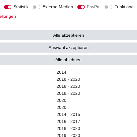
2009
Statistik
Externe Medien
PayPal
Funktional
2010 - 2012
2012 - 2013
ellungen
2010 - 2012
2015 - 2016
Alle akzeptieren
2015
2015 - 2016
Auswahl akzeptieren
2015 - 2016
2016
Alle ablehnen
2014
2014
2018 - 2020
2018 - 2020
2018 - 2020
2020
2020
2014 - 2015
2016 - 2017
2018 - 2020
2019 - 2020