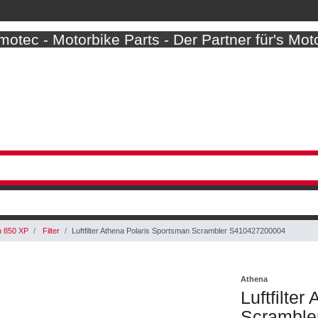
otec - Motorbike Parts - Der Partner für's Mot
 850 XP
Filter
Luftfilter Athena Polaris Sportsman Scrambler S410427200004
Athena
Luftfilte
Scramble