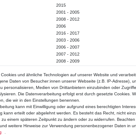
2015
2001 - 2005
2008 - 2012
2006
2016 - 2017
2003 - 2006
2006 - 2007
2007 - 2012
2008 - 2009
2008 - 2009
Cookies und ähnliche Technologien auf unserer Website und verarbei
1996 - 1997
ne Daten von Besucher:innen unserer Webseite (z.B. IP-Adresse), um
2001 - 2008
u personalisieren, Medien von Drittanbietern einzubinden oder Zugriff
2011 - 2012
ysieren. Die Datenverarbeitung erfolgt erst durch gesetzte Cookies. Wi
2006 - 2007
en, die wir in den Einstellungen benennen.
2008 - 2009
beitung kann mit Einwilligung oder aufgrund eines berechtigten Interes
2010 - 2012
 kann erteilt oder abgelehnt werden. Es besteht das Recht, nicht einz
2009
ng zu einem späteren Zeitpunkt zu ändern oder zu widerrufen. Beachten
2010 - 2012
und weitere Hinweise zur Verwendung personenbezogener Daten in u
2010 - 2014
g
.