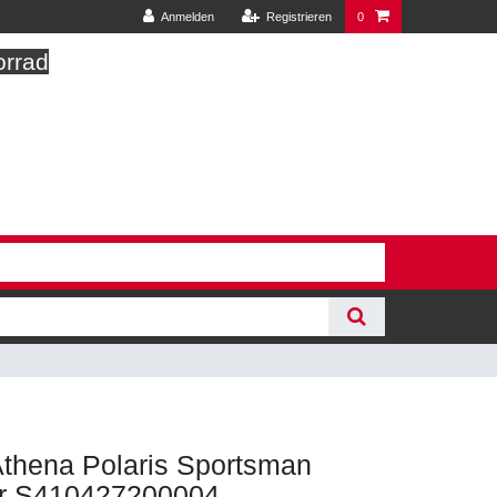
Anmelden
Registrieren
0
orrad
r Athena Polaris Sportsman
r S410427200004