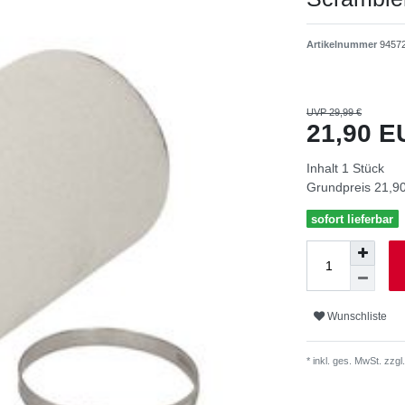
Artikelnummer
9457
UVP 29,99 €
21,90 
Inhalt
1
Stück
Grundpreis
21,90
sofort lieferbar
Wunschliste
* inkl. ges. MwSt. zzgl.