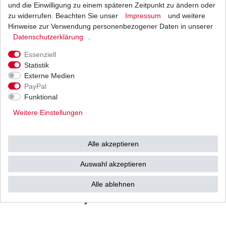
hoher
und die Einwilligung zu einem späteren Zeitpunkt zu ändern oder
in gewohnt
zu widerrufen. Beachten Sie unser
Impressum
und weitere
Hinweise zur Verwendung personenbezogener Daten in unserer
Qualtität
Daten­schutz­erklärung
.
Essenziell
Statistik
Musterbild,
Externe Medien
PayPal
Anzahl, Farbe, Formen und Grösse
Funktional
können abweichen.
Weitere Einstellungen
Alle akzeptieren
YAMAHA
XV250 H / N / S Virago
Auswahl akzeptieren
Typ: 3LS / 3LW / VG012
Alle ablehnen
Baujahr: 1989 - 2000