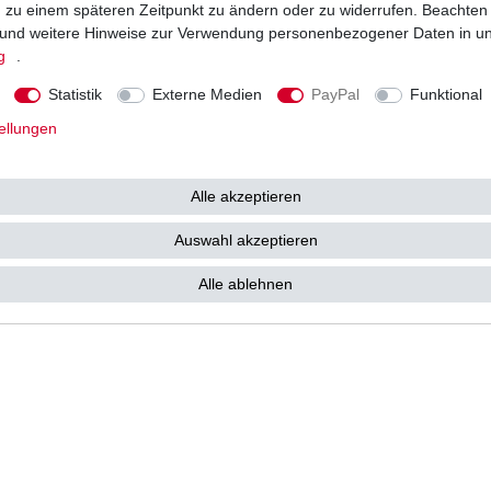
ng zu einem späteren Zeitpunkt zu ändern oder zu widerrufen. Beachten
Vorkasse
und weitere Hinweise zur Verwendung personenbezogener Daten in u
Barzahlung bei Abholung in 53783
g
.
e kostenlos zu Ihnen als
Statistik
Externe Medien
PayPal
Funktional
ellungen
Alle akzeptieren
tz­erklärung
AGB
Widerrufs­recht
Vertrag widerrufen
Auswahl akzeptieren
Alle ablehnen