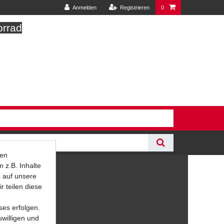
Anmelden
Registrieren
0
orrad
ten
 z.B. Inhalte
e auf unsere
r teilen diese
ses erfolgen.
uwilligen und