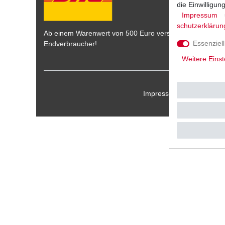
die Einwilligu
Impressum
schutz­erklärun
Ab einem Warenwert von 500 Euro versenden wir die War
Essenziell
Endverbraucher!
Weitere Einst
Impressum
Daten­schu