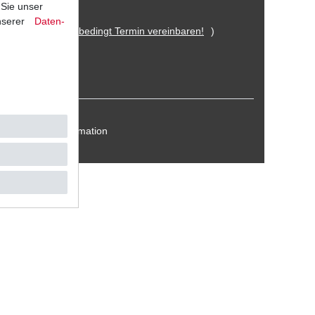
 Sie unser
nserer
Daten­
 Eitorf (
Bitte unbedingt Termin vereinbaren!
)
Kontakt / Reklamation