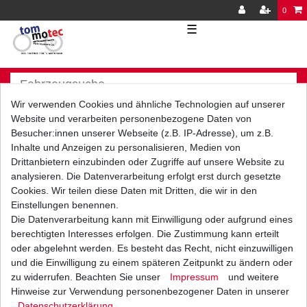
0
☰
Wir verwenden Cookies und ähnliche Technologien auf unserer
Website und verarbeiten personenbezogene Daten von
Besucher:innen unserer Webseite (z.B. IP-Adresse), um z.B.
Inhalte und Anzeigen zu personalisieren, Medien von
Versand
Bezahlarten
Drittanbietern einzubinden oder Zugriffe auf unsere Website zu
analysieren. Die Datenverarbeitung erfolgt erst durch gesetzte
Cookies. Wir teilen diese Daten mit Dritten, die wir in den
Einstellungen benennen.
Die Datenverarbeitung kann mit Einwilligung oder aufgrund eines
berechtigten Interesses erfolgen. Die Zustimmung kann erteilt
Vorkasse
oder abgelehnt werden. Es besteht das Recht, nicht einzuwilligen
Barzahlung bei Abholung in
und die Einwilligung zu einem späteren Zeitpunkt zu ändern oder
53783 Eitorf (
Bitte
Ab einem Warenwert von
zu widerrufen. Beachten Sie unser
Impressum
und weitere
unbedingt Termin
500 Euro versenden wir
Hinweise zur Verwendung personenbezogener Daten in unserer
vereinbaren!
)
die Ware kostenlos zu
Daten­schutz­erklärung
.