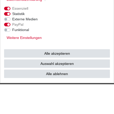
Ihnen als Endverbraucher!
Essenziell
Statistik
Externe Medien
PayPal
Impressum
Daten­schutz­erklärung
AGB
Funktional
Weitere Einstellungen
Widerrufs­recht
Vertrag widerrufen
Alle akzeptieren
Kontakt / Reklamation
Auswahl akzeptieren
Alle ablehnen