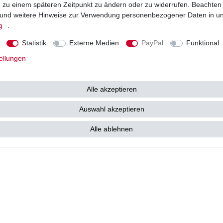
ng zu einem späteren Zeitpunkt zu ändern oder zu widerrufen. Beachten
Vorkasse
und weitere Hinweise zur Verwendung personenbezogener Daten in u
Barzahlung bei Abholung in 53783
g
.
e kostenlos zu Ihnen als
Statistik
Externe Medien
PayPal
Funktional
ellungen
Alle akzeptieren
tz­erklärung
AGB
Widerrufs­recht
Vertrag widerrufen
Auswahl akzeptieren
Alle ablehnen