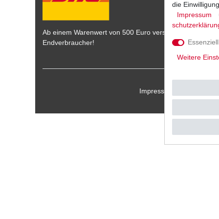
die Einwilligu
Impressum
schutz­erklärun
Ab einem Warenwert von 500 Euro versenden wir die War
Essenziell
Endverbraucher!
Weitere Einst
Impressum
Daten­schu