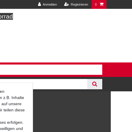
Anmelden
Registrieren
0
orrad
ten
 z.B. Inhalte
e auf unsere
r teilen diese
ses erfolgen.
uwilligen und