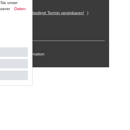
 Sie unser
nserer
Daten­
 Eitorf (
Bitte unbedingt Termin vereinbaren!
)
Kontakt / Reklamation