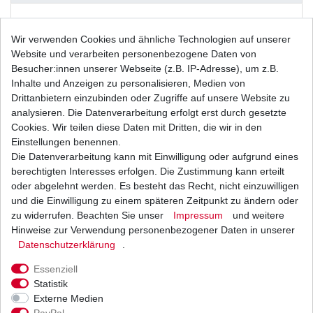
Weitere Details
Wir verwenden Cookies und ähnliche Technologien auf unserer
Website und verarbeiten personenbezogene Daten von
Besucher:innen unserer Webseite (z.B. IP-Adresse), um z.B.
Inhalte und Anzeigen zu personalisieren, Medien von
Drittanbietern einzubinden oder Zugriffe auf unsere Website zu
analysieren. Die Datenverarbeitung erfolgt erst durch gesetzte
Cookies. Wir teilen diese Daten mit Dritten, die wir in den
Einstellungen benennen.
Die Datenverarbeitung kann mit Einwilligung oder aufgrund eines
K&N Luftfilterreiniger ist das einzige Mittel,
berechtigten Interesses erfolgen. Die Zustimmung kann erteilt
dass jeden gebrauchten K&N Filter wieder
oder abgelehnt werden. Es besteht das Recht, nicht einzuwilligen
und die Einwilligung zu einem späteren Zeitpunkt zu ändern oder
reinigen kann.
zu widerrufen. Beachten Sie unser
Impressum
und weitere
Die Verwendung von anderen
Hinweise zur Verwendung personenbezogener Daten in unserer
Daten­schutz­erklärung
.
Reinigungsartikeln beschädigt
das Baumwollmaterial und zerstört damit den
Essenziell
gesamten Luftfilter.
Statistik
Externe Medien
Der K&N Reiniger ist biologisch abbaubar.
PayPal