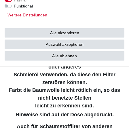
Funktional
Farbe, Chrom, Aluminium, Plastik und Gummi
werden nicht angegriffen.
Weitere Einstellungen
Gebrauchsanweisung auf der Flasche bitte
beachten.
Alle akzeptieren
K&N Filteröl ist speziell für die Premium
Auswahl akzeptieren
Luftfilter entwickelt worden.
Alle ablehnen
NIEMALS den Filter mit Luftdruck ausblasen
oder anderes
Schmieröl verwenden, da diese den Filter
zerstören können.
Färbt die Baumwolle leicht rötlich ein, so das
nicht benetzte Stellen
leicht zu erkennen sind.
Hinweise sind auf der Dose abgedruckt.
Auch für Schaumstoffilter von anderen