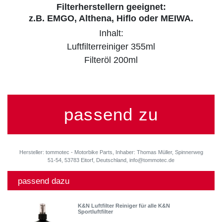
Filterherstellern geeignet:
z.B. EMGO, Althena, Hiflo oder MEIWA.
Inhalt:
Luftfilterreiniger 355ml
Filteröl 200ml
passend zu
Hersteller: tommotec - Motorbike Parts, Inhaber: Thomas Müller, Spinnerweg
51-54, 53783 Eitorf, Deutschland, info@tommotec.de
passend dazu
K&N Luftfilter Reiniger für alle K&N
Sportluftfilter