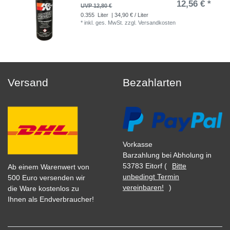
12,56 € *
UVP 12,80 €
0.355
Liter
| 34,90 € / Liter
*
inkl. ges. MwSt.
zzgl.
Versandkosten
Versand
Bezahlarten
Vorkasse
Barzahlung bei Abholung in
53783 Eitorf (
Bitte
Ab einem Warenwert von
unbedingt Termin
500 Euro versenden wir
vereinbaren!
)
die Ware kostenlos zu
Ihnen als Endverbraucher!