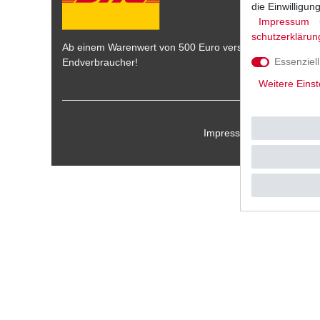
die Einwilligu
Impressum
schutz­erklärun
Ab einem Warenwert von 500 Euro versenden wir die War
Essenziell
Endverbraucher!
Weitere Einst
Impressum
Daten­schu