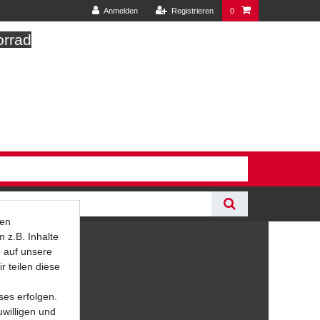
Anmelden
Registrieren
0
orrad
ten
 z.B. Inhalte
e auf unsere
r teilen diese
ses erfolgen.
uwilligen und