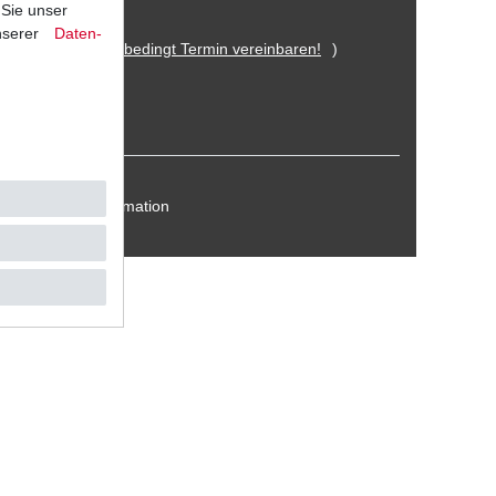
 Sie unser
nserer
Daten­
 Eitorf (
Bitte unbedingt Termin vereinbaren!
)
Kontakt / Reklamation