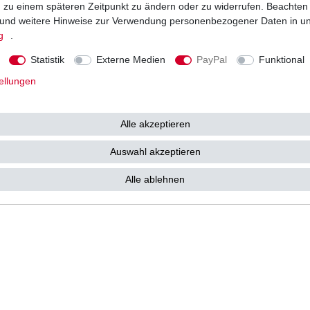
ng zu einem späteren Zeitpunkt zu ändern oder zu widerrufen. Beachten
Vorkasse
und weitere Hinweise zur Verwendung personenbezogener Daten in u
Barzahlung bei Abholung in 53783
g
.
e kostenlos zu Ihnen als
Statistik
Externe Medien
PayPal
Funktional
ellungen
Alle akzeptieren
tz­erklärung
AGB
Widerrufs­recht
Vertrag widerrufen
Auswahl akzeptieren
Alle ablehnen