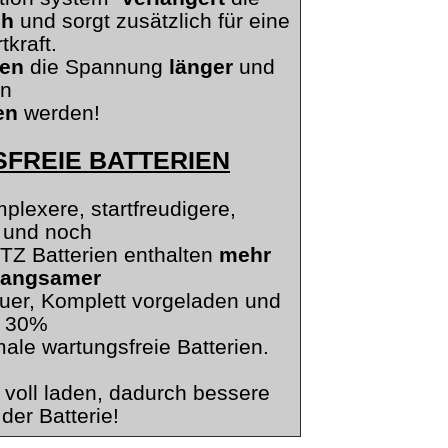
ch
und sorgt zusätzlich für eine
tkraft.
ten
die Spannung
länger
und
n
en
werden!
SFREIE BATTERIEN
plexere, startfreudigere,
 und noch
TTZ Batterien enthalten
mehr
langsamer
er, Komplett vorgeladen und
a. 30%
ale wartungsfreie Batterien.
 voll laden, dadurch bessere
er Batterie!