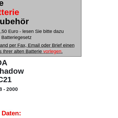
e
terie
Zubehör
50 Euro - lesen Sie bitte dazu
 Batteriegesetz
nd per Fax, Email oder Brief einen
hrer alten Batterie
vorlegen
.
DA
Shadow
C21
8 - 2000
 Daten: