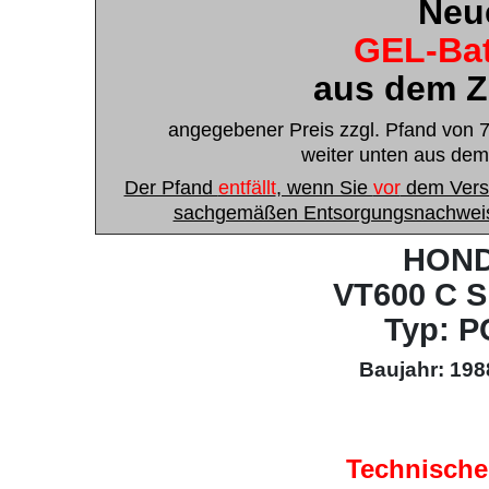
Neu
GEL-Bat
aus dem 
angegebener Preis zzgl. Pfand von 7,
weiter unten aus dem
Der Pfand
entfällt
, wenn Sie
vor
dem Versa
sachgemäßen Entsorgungsnachweis I
HON
VT600 C 
Typ: P
Baujahr: 198
Technische