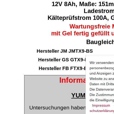
1
2V 8Ah, Maße: 15
Ladestrom
Kälteprüfstrom 100A, G
Wartungsfreie 
mit Gel fertig gefüllt
Baugleich
Hersteller JM JMTX9-BS
Hersteller GS GTX9-BS
Wir verwenden 
Hersteller FB FTX9-BS
personenbezoge
und Anzeigen z
Informationen 
Website zu anal
Daten mit Dritt
Die Datenverar
YUMICRON B
Die Zustimmung
die Einwilligu
Impressum
Untersuchungen haben ergeben, da
schutz­erklärun
durc