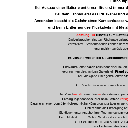
Einbautip
Bei Ausbau einer Batterie entfernen Sie erst immer 
Bei dem Einbau erst das Pluskabel und
Ansonsten besteht die Gefahr eines Kurzschlusses 
und beim Entfernen des Pluskabels mit Metal
Achtung!!!!!
Hinweis zum Batteri
Endverbraucher sind zur Rückgabe gebrauch
verpflichtet.
Starterbatterien können dem V
unentgeltlich zurück ge
Im Versand wegen der Gefahrengutveror
Endverbraucher haben beim Kauf einer neuen S
gebrauchten gleichartigen Batterie ein
Pfand vo
bei Rückgabe einer gebrauchten Start
Der Pfand ist
in
unserem angebotene
Der Pfand
entfällt
, wenn Sie
vor
dem Versand per F
Entsorgungsnachweis Ihrer alten Batterie
vorle
Batterie an einer vom öffentlich-rechtlichen-Entsorgungsträger einger
Unterschrift die Entsorgung be
Sie diesen unter Angabe Ihrer Rechnungsnummer 
Brief, Mail oder Fax. Geben Sie dabei bitte auch 
Oder Sie geben Ihre alte Batterie zu
zur Erstattung des Pfand