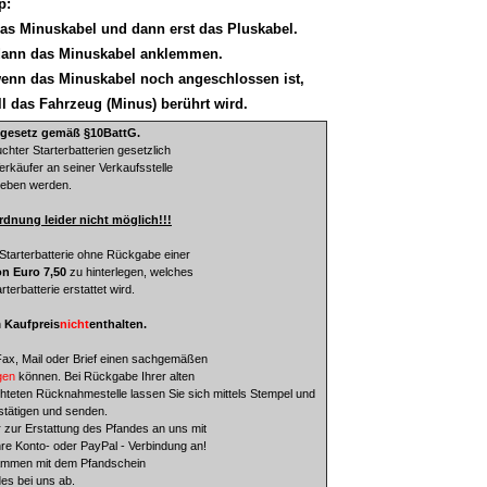
p:
das Minuskabel und dann erst das Pluskabel.
 dann das Minuskabel anklemmen.
wenn das Minuskabel noch angeschlossen ist,
l das Fahrzeug (Minus) berührt wird.
egesetz gemäß §10BattG.
ter Starterbatterien gesetzlich
erkäufer an seiner Verkaufsstelle
geben werden.
dnung leider nicht möglich!!!
tarterbatterie ohne Rückgabe einer
n Euro 7,50
zu hinterlegen,
welches
erbatterie erstattet wird.
n
Kaufpreis
nicht
enthalten.
ax, Mail oder Brief einen sachgemäßen
gen
können. Bei Rückgabe Ihrer alten
ichteten Rücknahmestelle lassen Sie sich mittels Stempel und
stätigen und senden.
zur Erstattung des Pfandes an uns mit
Ihre Konto- oder PayPal - Verbindung an!
sammen mit dem Pfandschein
es bei uns ab.