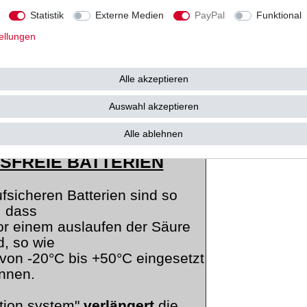
tterien verursacht werden. In
Statistik
Externe Medien
PayPal
Funktional
m
ellungen
eine kristallartige Substanz, die
iese "Verschwefelung" hat zur
Alle akzeptieren
ass
Auswahl akzeptieren
 es kaum mehr möglich ist, die
ellen und müssen mit der Zeit
Alle ablehnen
ie ersetzt werden.
SFREIE BATTERIEN
fsicheren Batterien sind so
, dass
r einem auslaufen der Säure
d, so wie
von -20°C bis +50°C eingesetzt
nnen.
ation system"
verlängert
die