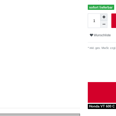
sofort lieferbar
Wunschliste
* inkl. ges. MwSt. zzgl.
Honda VT 600 C