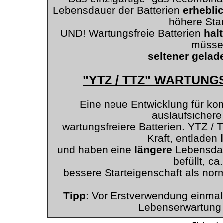
Lebensdauer der Batterien
erhebli
höhere Star
UND! Wartungsfreie Batterien
hal
müsse
seltener gelad
"YTZ / TTZ" WARTUNG
Eine neue Entwicklung für kom
auslaufsichere
wartungsfreiere Batterien. YTZ / 
Kraft, entladen
und haben eine
längere
Lebensdau
befüllt, c
bessere Starteigenschaft als norm
Tipp
: Vor Erstverwendung einmal
Lebenserwartung d