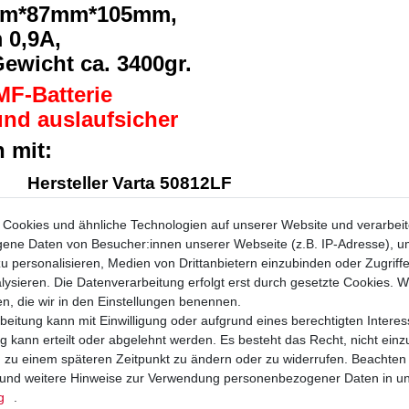
1mm*87mm*105mm,
 0,9A,
ewicht ca. 3400gr.
MF-Batterie
 und auslaufsicher
 mit:
Hersteller Varta 50812LF
Hersteller Exide ETX-9-BS
Cookies und ähnliche Technologien auf unserer Website und verarbei
Hersteller YUASA YTX9-BS
ne Daten von Besucher:innen unserer Webseite (z.B. IP-Adresse), um
u personalisieren, Medien von Drittanbietern einzubinden oder Zugriff
zu Batterien
ysieren. Die Datenverarbeitung erfolgt erst durch gesetzte Cookies. Wi
en, die wir in den Einstellungen benennen.
beitung kann mit Einwilligung oder aufgrund eines berechtigten Interes
ATTERIEN
 kann erteilt oder abgelehnt werden. Es besteht das Recht, nicht einz
ng zu einem späteren Zeitpunkt zu ändern oder zu widerrufen. Beachten
und weitere Hinweise zur Verwendung personenbezogener Daten in u
ss 95% aller Batteriedefekte
g
.
h