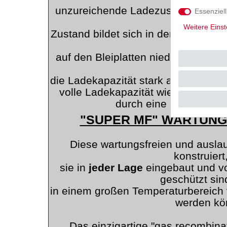
unzureichende Ladezustände der Ba
Essenziell
diese
Weitere Einst
Zustand bildet sich in den Batterien 
sich
auf den Bleiplatten niederschlägt.
D
Folge, d
die Ladekapazität stark abnimmt und
volle Ladekapazität wiederherzust
durch eine neue Batter
"SUPER MF" WARTUNG
Diese wartungsfreien und auslau
konstruiert
sie in
jeder Lage
eingebaut und vo
geschützt sin
in einem großen Temperaturbereich 
werden kö
Das einzigartige "gas recombin