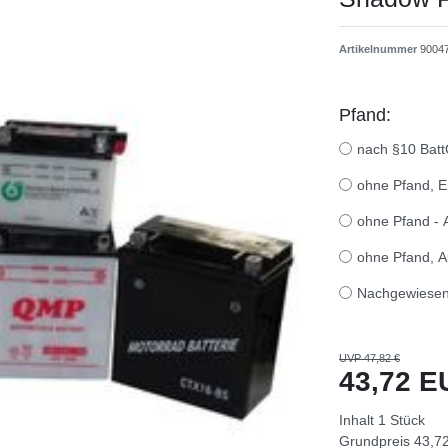
Artikelnummer
9004
Pfand:
nach §10 BattG
ohne Pfand, E
ohne Pfand - 
ohne Pfand, Au
Nachgewiesen
UVP 47,82 €
43,72 
Inhalt
1
Stück
Grundpreis
43,72