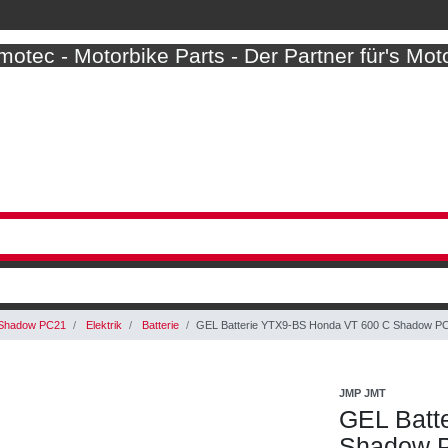
otec - Motorbike Parts - Der Partner für's Mot
Shadow PC21
Elektrik
Batterie
GEL Batterie YTX9-BS Honda VT 600 C Shadow PC
JMP JMT
GEL Batt
Shadow P