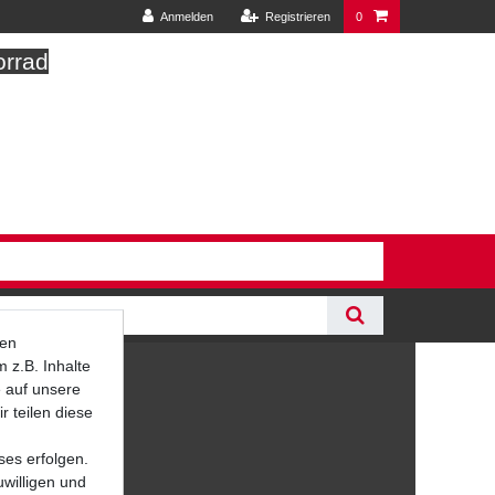
Anmelden
Registrieren
0
orrad
ten
 z.B. Inhalte
e auf unsere
r teilen diese
ses erfolgen.
uwilligen und