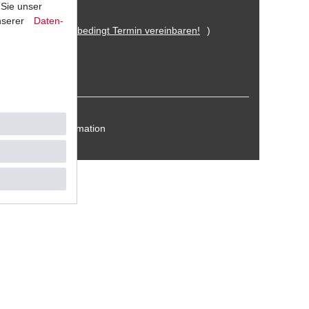
 Sie unser
nserer
Daten­
 Eitorf (
Bitte unbedingt Termin vereinbaren!
)
Kontakt / Reklamation