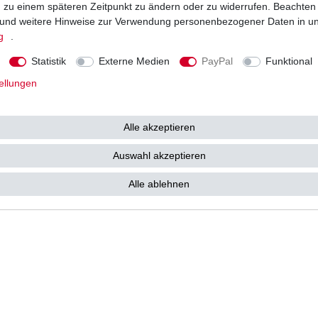
ng zu einem späteren Zeitpunkt zu ändern oder zu widerrufen. Beachten
Vorkasse
und weitere Hinweise zur Verwendung personenbezogener Daten in u
Barzahlung bei Abholung in 53783
g
.
e kostenlos zu Ihnen als
Statistik
Externe Medien
PayPal
Funktional
ellungen
Alle akzeptieren
tz­erklärung
AGB
Widerrufs­recht
Vertrag widerrufen
Auswahl akzeptieren
Alle ablehnen