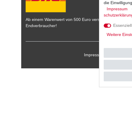
die Einwilligu
Impressum
schutz­erklärun
Ab einem Warenwert von 500 Euro versenden wir die War
Essenziell
Endverbraucher!
Weitere Einst
Impressum
Daten­schu