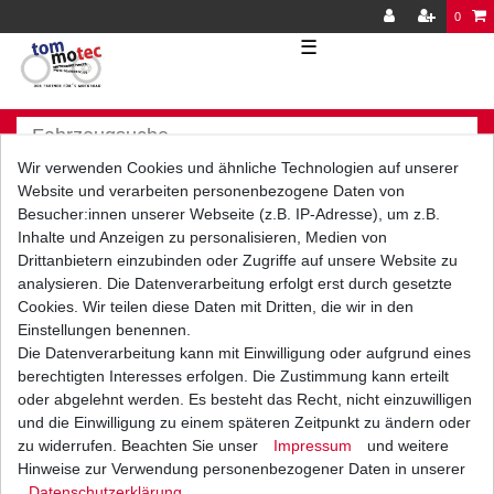
0
☰
Wir verwenden Cookies und ähnliche Technologien auf unserer
Website und verarbeiten personenbezogene Daten von
Besucher:innen unserer Webseite (z.B. IP-Adresse), um z.B.
Inhalte und Anzeigen zu personalisieren, Medien von
Versand
Bezahlarten
Drittanbietern einzubinden oder Zugriffe auf unsere Website zu
analysieren. Die Datenverarbeitung erfolgt erst durch gesetzte
Cookies. Wir teilen diese Daten mit Dritten, die wir in den
Einstellungen benennen.
Die Datenverarbeitung kann mit Einwilligung oder aufgrund eines
berechtigten Interesses erfolgen. Die Zustimmung kann erteilt
Vorkasse
oder abgelehnt werden. Es besteht das Recht, nicht einzuwilligen
Barzahlung bei Abholung in
und die Einwilligung zu einem späteren Zeitpunkt zu ändern oder
53783 Eitorf (
Bitte
Ab einem Warenwert von
zu widerrufen. Beachten Sie unser
Impressum
und weitere
unbedingt Termin
500 Euro versenden wir
Hinweise zur Verwendung personenbezogener Daten in unserer
vereinbaren!
)
die Ware kostenlos zu
Daten­schutz­erklärung
.