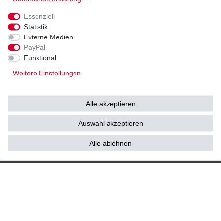
Ihnen als Endverbraucher!
Essenziell
Statistik
Externe Medien
PayPal
Impressum
Daten­schutz­erklärung
AGB
Funktional
Weitere Einstellungen
Widerrufs­recht
Vertrag widerrufen
Alle akzeptieren
Kontakt / Reklamation
Auswahl akzeptieren
Alle ablehnen