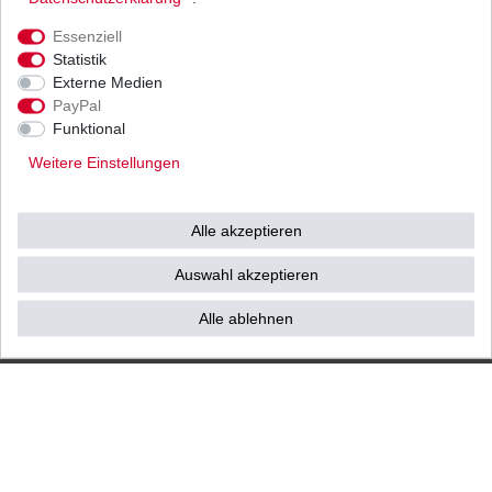
Ihnen als Endverbraucher!
Essenziell
Statistik
Externe Medien
PayPal
Impressum
Daten­schutz­erklärung
AGB
Funktional
Weitere Einstellungen
Widerrufs­recht
Vertrag widerrufen
Alle akzeptieren
Kontakt / Reklamation
Auswahl akzeptieren
Alle ablehnen