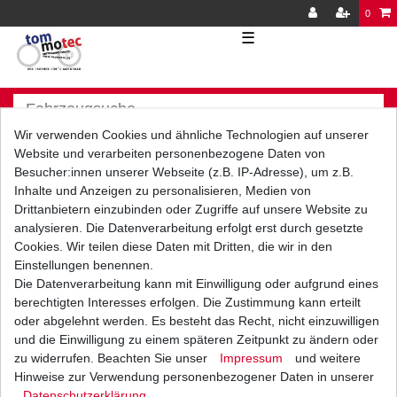
0
☰
Wir verwenden Cookies und ähnliche Technologien auf unserer
Website und verarbeiten personenbezogene Daten von
Besucher:innen unserer Webseite (z.B. IP-Adresse), um z.B.
Inhalte und Anzeigen zu personalisieren, Medien von
Versand
Bezahlarten
Drittanbietern einzubinden oder Zugriffe auf unsere Website zu
analysieren. Die Datenverarbeitung erfolgt erst durch gesetzte
Cookies. Wir teilen diese Daten mit Dritten, die wir in den
Einstellungen benennen.
Die Datenverarbeitung kann mit Einwilligung oder aufgrund eines
berechtigten Interesses erfolgen. Die Zustimmung kann erteilt
Vorkasse
oder abgelehnt werden. Es besteht das Recht, nicht einzuwilligen
Barzahlung bei Abholung in
und die Einwilligung zu einem späteren Zeitpunkt zu ändern oder
53783 Eitorf (
Bitte
Ab einem Warenwert von
zu widerrufen. Beachten Sie unser
Impressum
und weitere
unbedingt Termin
500 Euro versenden wir
Hinweise zur Verwendung personenbezogener Daten in unserer
vereinbaren!
)
die Ware kostenlos zu
Daten­schutz­erklärung
.