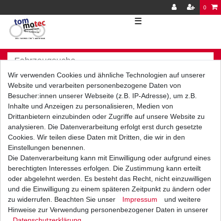
0
☰
Wir verwenden Cookies und ähnliche Technologien auf unserer
Website und verarbeiten personenbezogene Daten von
Besucher:innen unserer Webseite (z.B. IP-Adresse), um z.B.
Inhalte und Anzeigen zu personalisieren, Medien von
Versand
Bezahlarten
Drittanbietern einzubinden oder Zugriffe auf unsere Website zu
analysieren. Die Datenverarbeitung erfolgt erst durch gesetzte
Cookies. Wir teilen diese Daten mit Dritten, die wir in den
Einstellungen benennen.
Die Datenverarbeitung kann mit Einwilligung oder aufgrund eines
berechtigten Interesses erfolgen. Die Zustimmung kann erteilt
Vorkasse
oder abgelehnt werden. Es besteht das Recht, nicht einzuwilligen
Barzahlung bei Abholung in
und die Einwilligung zu einem späteren Zeitpunkt zu ändern oder
53783 Eitorf (
Bitte
Ab einem Warenwert von
zu widerrufen. Beachten Sie unser
Impressum
und weitere
unbedingt Termin
500 Euro versenden wir
Hinweise zur Verwendung personenbezogener Daten in unserer
vereinbaren!
)
die Ware kostenlos zu
Daten­schutz­erklärung
.