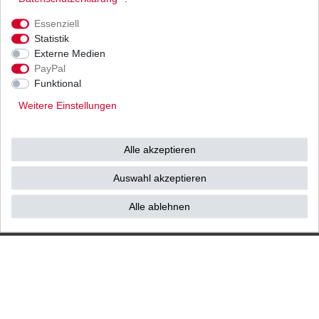
Ihnen als Endverbraucher!
Essenziell
Statistik
Externe Medien
PayPal
Impressum
Daten­schutz­erklärung
AGB
Funktional
Weitere Einstellungen
Widerrufs­recht
Vertrag widerrufen
Alle akzeptieren
Kontakt / Reklamation
Auswahl akzeptieren
Alle ablehnen