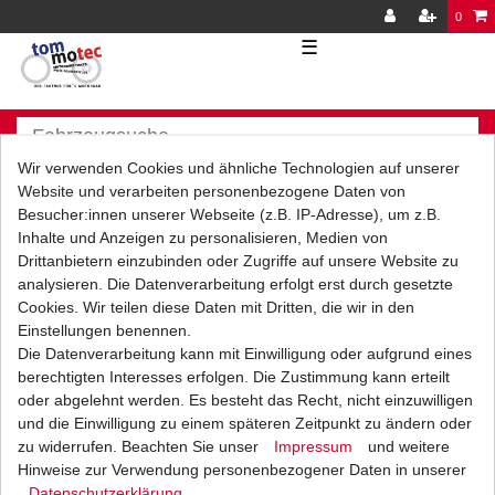
0
☰
Wir verwenden Cookies und ähnliche Technologien auf unserer
Website und verarbeiten personenbezogene Daten von
Besucher:innen unserer Webseite (z.B. IP-Adresse), um z.B.
Inhalte und Anzeigen zu personalisieren, Medien von
Versand
Bezahlarten
Drittanbietern einzubinden oder Zugriffe auf unsere Website zu
analysieren. Die Datenverarbeitung erfolgt erst durch gesetzte
Cookies. Wir teilen diese Daten mit Dritten, die wir in den
Einstellungen benennen.
Die Datenverarbeitung kann mit Einwilligung oder aufgrund eines
berechtigten Interesses erfolgen. Die Zustimmung kann erteilt
Vorkasse
oder abgelehnt werden. Es besteht das Recht, nicht einzuwilligen
Barzahlung bei Abholung in
und die Einwilligung zu einem späteren Zeitpunkt zu ändern oder
53783 Eitorf (
Bitte
Ab einem Warenwert von
zu widerrufen. Beachten Sie unser
Impressum
und weitere
unbedingt Termin
500 Euro versenden wir
Hinweise zur Verwendung personenbezogener Daten in unserer
vereinbaren!
)
die Ware kostenlos zu
Daten­schutz­erklärung
.