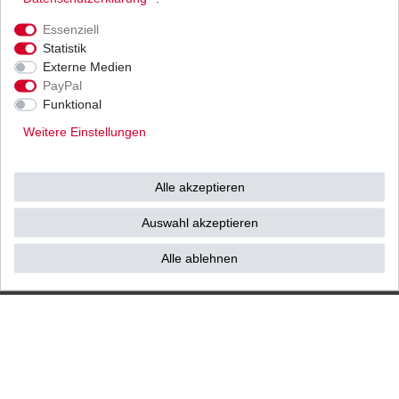
Ihnen als Endverbraucher!
Essenziell
Statistik
Externe Medien
PayPal
Impressum
Daten­schutz­erklärung
AGB
Funktional
Weitere Einstellungen
Widerrufs­recht
Vertrag widerrufen
Alle akzeptieren
Kontakt / Reklamation
Auswahl akzeptieren
Alle ablehnen