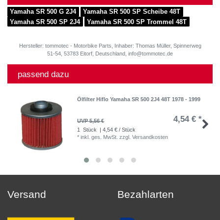
Yamaha SR 500 G 2J4
Yamaha SR 500 SP Scheibe 48T
Yamaha SR 500 SP 2J4
Yamaha SR 500 SP Trommel 48T
Hersteller: tommotec - Motorbike Parts, Inhaber: Thomas Müller, Spinnerweg
51-54, 53783 Eitorf, Deutschland, info@tommotec.de
passend dazu
Ölfilter Hiflo Yamaha SR 500 2J4 48T 1978 - 1999
4,54 € *
UVP 5,56 €
1
Stück
| 4,54 € / Stück
*
inkl. ges. MwSt.
zzgl.
Versandkosten
Versand
Bezahlarten