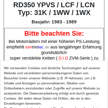
RD350 YPVS / LCF / LCN
Typ: 31K / 1WW / 1WX
Baujahr: 1983 - 1989
Bitte beachten Sie:
Bei Motorrädern mit einer höheren PS-Leistung
empfiehlt
tom
mo
tec
.de
aus langjähriger Erfahrung
grundsätzlich
super verstärkte Ketten (
D.I.D
ZVM-Serie ) zu
verwenden,
Wir verwenden Cookies und ähnliche Technologien auf unserer
statt verstärkte oder extra verstärkte.
Website und verarbeiten personenbezogene Daten von
Besucher:innen unserer Webseite (z.B. IP-Adresse), um z.B.
Höhere Haltbarkeit, weniger Wartungsintervalle,
Inhalte und Anzeigen zu personalisieren, Medien von
maximale Sicherheit
,
Drittanbietern einzubinden oder Zugriffe auf unsere Website zu
besseres Preis / Leistungsverhältnis
analysieren. Die Datenverarbeitung erfolgt erst durch gesetzte
und damit Sie auch Spass am Fahren haben.
Cookies. Wir teilen diese Daten mit Dritten, die wir in den
Einstellungen benennen.
Kettenhersteller:
D.I.D