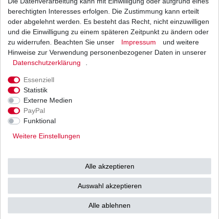
Die Datenverarbeitung kann mit Einwilligung oder aufgrund eines
Teilung:
520
berechtigten Interesses erfolgen. Die Zustimmung kann erteilt
Kettenlänge in
106
Gliedern:
oder abgelehnt werden. Es besteht das Recht, nicht einzuwilligen
Typ:
VX
und die Einwilligung zu einem späteren Zeitpunkt zu ändern oder
Gummiringe
X-Ring
zu widerrufen. Beachten Sie unser
Impressum
und weitere
Stärke:
verstärkt
Hinweise zur Verwendung personenbezogener Daten in unserer
offen mit Clipschloss,
Daten­schutz­erklärung
.
auf Anfrage ggf. auch mit
Verschluss:
Nietschloss
Essenziell
oder geschlossen ohne
Statistik
Schloss.
Externe Medien
stahl,
PayPal
Farbe:
auf Anfrage gegen Aufpreis
ggf. auch in gold schwarz
Funktional
Ritzel Zähnezahl:
17
Weitere Einstellungen
Zahnkranz
39
Zähnezahl:
Nietschlösser bedürfen eines Spezialwerkzeuges,
Alle akzeptieren
wir empfehlen die Montage über eine
Fachwerkstatt, Clipschlösser können nur
Auswahl akzeptieren
gesondert bestellt werden, sofern diese für die
Alle ablehnen
angebotene Kette lieferbar sind.