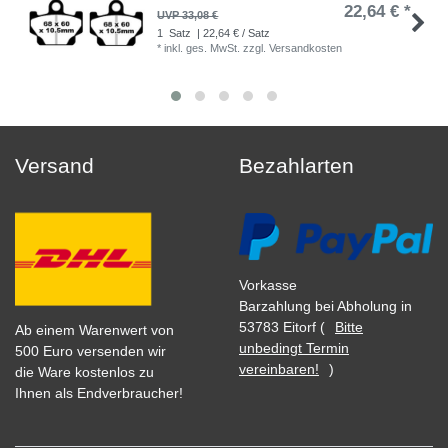
22,64 € *
UVP 33,08 €
1
Satz
| 22,64 € / Satz
*
inkl. ges. MwSt.
zzgl.
Versandkosten
Versand
Bezahlarten
Vorkasse
Barzahlung bei Abholung in
53783 Eitorf (
Bitte
Ab einem Warenwert von
unbedingt Termin
500 Euro versenden wir
vereinbaren!
)
die Ware kostenlos zu
Ihnen als Endverbraucher!