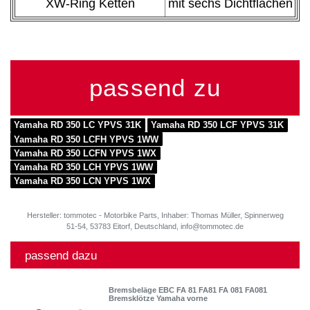
XW-Ring Ketten
mit sechs Dichtflächen
passend zu
Yamaha RD 350 LC YPVS 31K
Yamaha RD 350 LCF YPVS 31K
Yamaha RD 350 LCFH YPVS 1WW
Yamaha RD 350 LCFN YPVS 1WX
Yamaha RD 350 LCH YPVS 1WW
Yamaha RD 350 LCN YPVS 1WX
Hersteller: tommotec - Motorbike Parts, Inhaber: Thomas Müller, Spinnerweg
51-54, 53783 Eitorf, Deutschland, info@tommotec.de
passend dazu
Bremsbeläge EBC FA 81 FA81 FA 081 FA081
Bremsklötze Yamaha vorne