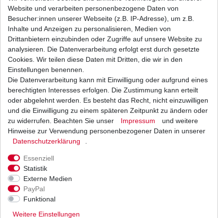
Teilung:
530
Website und verarbeiten personenbezogene Daten von
Kettenlänge in Gliedern:
100
Besucher:innen unserer Webseite (z.B. IP-Adresse), um z.B.
Typ
VX
Inhalte und Anzeigen zu personalisieren, Medien von
Dichtringe:
X-Ring
Drittanbietern einzubinden oder Zugriffe auf unsere Website zu
Stärke:
verstärkt
analysieren. Die Datenverarbeitung erfolgt erst durch gesetzte
offen mit Nietschloss,
Verschluss:
auf Anfrage ggf. auch
Cookies. Wir teilen diese Daten mit Dritten, die wir in den
geschlossen ohne Schloss.
Einstellungen benennen.
stahl,
Die Datenverarbeitung kann mit Einwilligung oder aufgrund eines
Farbe:
auf Anfrage gegen Aufpreis
berechtigten Interesses erfolgen. Die Zustimmung kann erteilt
ggf. auch in gold schwarz
oder abgelehnt werden. Es besteht das Recht, nicht einzuwilligen
Ritzel: Zähne
18
und die Einwilligung zu einem späteren Zeitpunkt zu ändern oder
Zahnkranz: Zähne
48
zu widerrufen. Beachten Sie unser
Impressum
und weitere
Nietschlösser bedürfen eines Spezialwerkzeuges,
Hinweise zur Verwendung personenbezogener Daten in unserer
wir empfehlen die Montage über eine
Daten­schutz­erklärung
.
Fachwerkstatt, Clipschlösser können nur
Essenziell
gesondert bestellt werden, sofern diese für die
Statistik
angebotene Kette lieferbar sind.
Externe Medien
Alternative Übersetzungen können zu einer
PayPal
Funktional
Preisänderung führen, darum können KEINE
Veränderungen nach Kauf mehr vorgenommen
Weitere Einstellungen