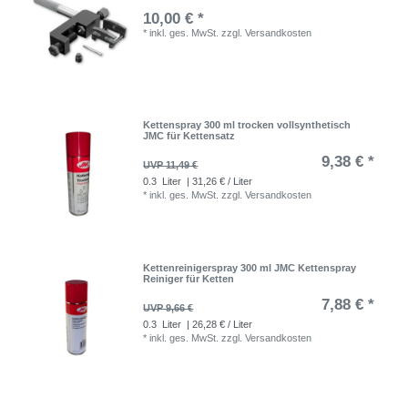
10,00 € *
*
inkl. ges. MwSt.
zzgl.
Versandkosten
Kettenspray 300 ml trocken vollsynthetisch
JMC für Kettensatz
9,38 € *
UVP 11,49 €
0.3
Liter
| 31,26 € / Liter
*
inkl. ges. MwSt.
zzgl.
Versandkosten
Kettenreinigerspray 300 ml JMC Kettenspray
Reiniger für Ketten
7,88 € *
UVP 9,66 €
0.3
Liter
| 26,28 € / Liter
*
inkl. ges. MwSt.
zzgl.
Versandkosten