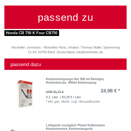
passend zu
Honda CB 750 K Four CB750
Hersteller: tommotec - Motorbike Parts, Inhaber: Thomas Müller, Spinnerweg
51-54, 53783 Eitorf, Deutschland, info@tommotec.de
passend dazu
Kettenreinigungs-Set 300 ml Reiniger,
Kettenbürste, 300ml Kettenspray
24,98 € *
UVP 31,71 €
0.3
Liter
| 83,28 € / Liter
*
inkl. ges. MwSt.
zzgl.
Versandkosten
Leihgerät zuzüglich Pfand Kellermann
Kettentrenner, Kettennietgerät