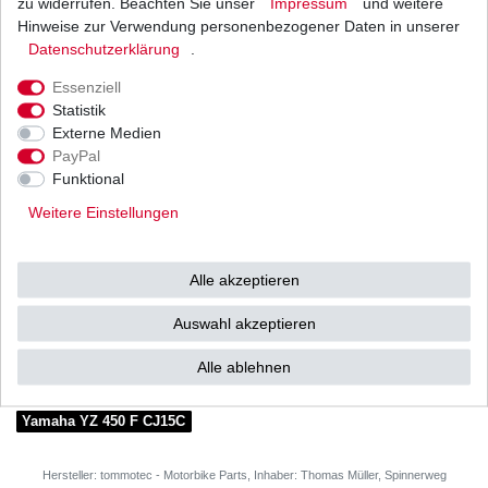
zu widerrufen. Beachten Sie unser
Impressum
und weitere
Hinweise zur Verwendung personenbezogener Daten in unserer
Daten­schutz­erklärung
.
Weitere Details
Essenziell
Statistik
YAMAHA
Externe Medien
PayPal
YZ450 F
Funktional
Typ: CJ15C
Weitere Einstellungen
Baujahr: 2010 - 2011
Alle akzeptieren
Auswahl akzeptieren
passend zu
Alle ablehnen
Yamaha YZ 450 F CJ15C
Hersteller: tommotec - Motorbike Parts, Inhaber: Thomas Müller, Spinnerweg