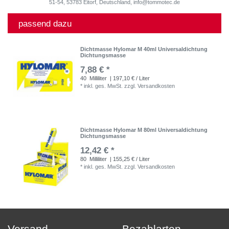
51-54, 53783 Eitorf, Deutschland, info@tommotec.de
passend dazu
Dichtmasse Hylomar M 40ml Universaldichtung
Dichtungsmasse
7,88 € *
40
Milliliter
| 197,10 € / Liter
*
inkl. ges. MwSt.
zzgl.
Versandkosten
Dichtmasse Hylomar M 80ml Universaldichtung
Dichtungsmasse
12,42 € *
80
Milliliter
| 155,25 € / Liter
*
inkl. ges. MwSt.
zzgl.
Versandkosten
Versand
Bezahlarten