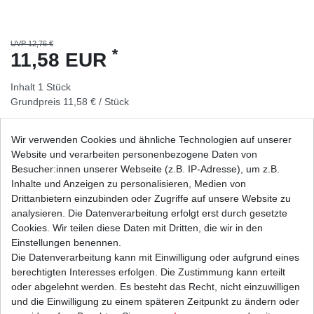
UVP 12,76 €
*
11,58 EUR
Inhalt
1
Stück
Grundpreis
11,58 € / Stück
sofort lieferbar
Wir verwenden Cookies und ähnliche Technologien auf unserer
Website und verarbeiten personenbezogene Daten von
In den Warenkorb
Besucher:innen unserer Webseite (z.B. IP-Adresse), um z.B.
Inhalte und Anzeigen zu personalisieren, Medien von
Drittanbietern einzubinden oder Zugriffe auf unsere Website zu
Wunschliste
analysieren. Die Datenverarbeitung erfolgt erst durch gesetzte
Cookies. Wir teilen diese Daten mit Dritten, die wir in den
* inkl. ges. MwSt. zzgl.
Versandkosten
Einstellungen benennen.
Die Datenverarbeitung kann mit Einwilligung oder aufgrund eines
berechtigten Interesses erfolgen. Die Zustimmung kann erteilt
oder abgelehnt werden. Es besteht das Recht, nicht einzuwilligen
und die Einwilligung zu einem späteren Zeitpunkt zu ändern oder
Beschreibung