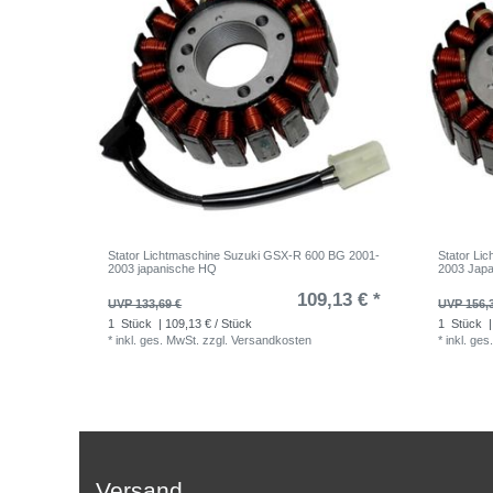
Stator Lichtmaschine Suzuki GSX-R 600 BG 2001-
Stator Li
2003 japanische HQ
2003 Jap
109,13 € *
UVP 133,69 €
UVP 156,
1
Stück
| 109,13 € / Stück
1
Stück
|
*
inkl. ges. MwSt.
zzgl.
Versandkosten
*
inkl. ges
Versand