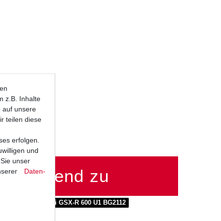
ten
 z.B. Inhalte
e auf unsere
r teilen diese
ses erfolgen.
uwilligen und
 Sie unser
passend zu
nserer
Daten­
00 BG1112
Suzuki GSX-R 600 U1 BG2112
00 U2 BG3112