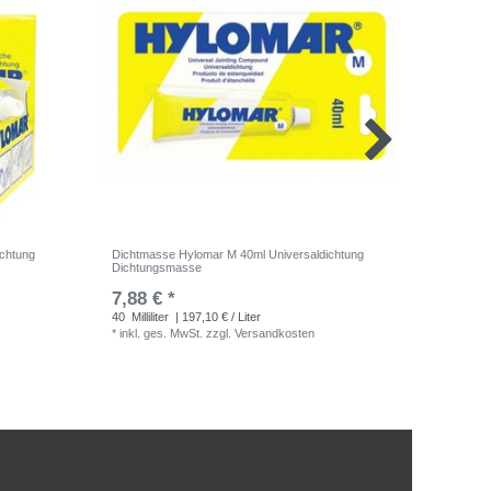
ichtung
Dichtmasse Hylomar M 40ml Universaldichtung
Regler L
Dichtungsmasse
BG 1997 
7,88 € *
UVP 93,0
40
Milliliter
| 197,10 € / Liter
1
Stück
*
inkl. ges. MwSt.
zzgl.
Versandkosten
*
inkl. ge