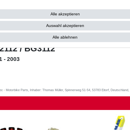
KI
SXR 600 / GSX R 600
Alle akzeptieren
GSX - R600 / GSX - R
Auswahl akzeptieren
Alle ablehnen
2112 / BG3112
1 - 2003
ec - Motorbike Parts, Inhaber: Thomas Müller, Spinnerweg 51-54, 53783 Eitorf, Deutschlan