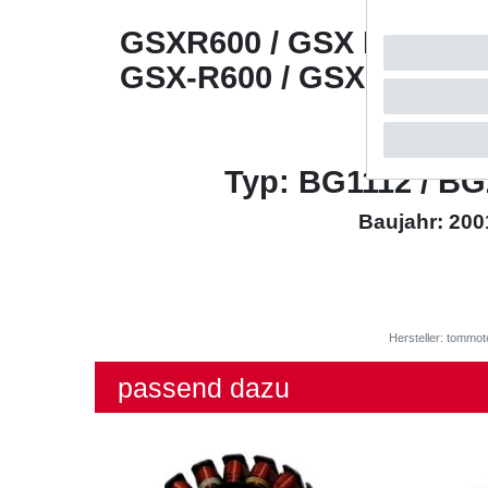
SUZU
GSXR600 / GSX R600 / G
GSX-R600 / GSX-R 600 / 
600
Typ: BG1112 / BG
Baujahr: 200
Hersteller: tommot
passend dazu