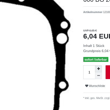
Artikelnummer
1210
UVP 6,65 €
6,04 E
Inhalt
1
Stück
Grundpreis
6,04 
sofort lieferbar
Wunschliste
* inkl. ges. MwSt. zzgl.