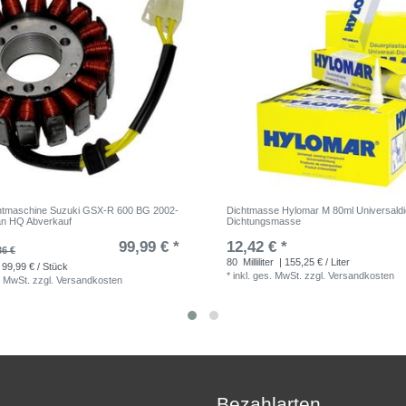
chtmaschine Suzuki GSX-R 600 BG 2002-
Dichtmasse Hylomar M 80ml Universald
an HQ Abverkauf
Dichtungsmasse
99,99 € *
12,42 € *
36 €
80
Milliliter
| 155,25 € / Liter
 99,99 € / Stück
*
inkl. ges. MwSt.
zzgl.
Versandkosten
. MwSt.
zzgl.
Versandkosten
Bezahlarten