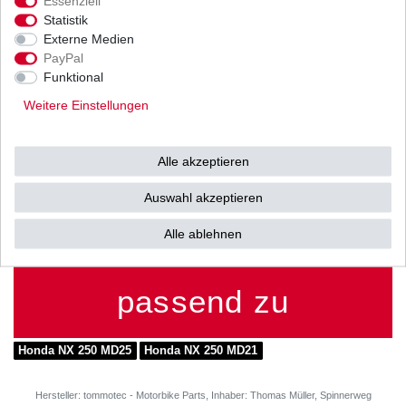
Essenziell
Statistik
Externe Medien
Weitere Details
PayPal
Funktional
HONDA
Weitere Einstellungen
NX250 / 2
Typ: MD21 / MD25
Alle akzeptieren
Auswahl akzeptieren
Baujahr: 1988 - 1995
Alle ablehnen
passend zu
Honda NX 250 MD25
Honda NX 250 MD21
Hersteller: tommotec - Motorbike Parts, Inhaber: Thomas Müller, Spinnerweg