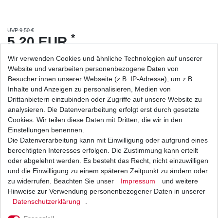
UVP 9,50 €
*
5,20 EUR
Wir verwenden Cookies und ähnliche Technologien auf unserer
Inhalt
1
Stück
Website und verarbeiten personenbezogene Daten von
Grundpreis
5,20 € / Stück
Besucher:innen unserer Webseite (z.B. IP-Adresse), um z.B.
sofort lieferbar
Inhalte und Anzeigen zu personalisieren, Medien von
Drittanbietern einzubinden oder Zugriffe auf unsere Website zu
analysieren. Die Datenverarbeitung erfolgt erst durch gesetzte
In den Warenkorb
Cookies. Wir teilen diese Daten mit Dritten, die wir in den
Einstellungen benennen.
Die Datenverarbeitung kann mit Einwilligung oder aufgrund eines
Wunschliste
berechtigten Interesses erfolgen. Die Zustimmung kann erteilt
oder abgelehnt werden. Es besteht das Recht, nicht einzuwilligen
* inkl. ges. MwSt. zzgl.
Versandkosten
und die Einwilligung zu einem späteren Zeitpunkt zu ändern oder
zu widerrufen. Beachten Sie unser
Impressum
und weitere
Hinweise zur Verwendung personenbezogener Daten in unserer
Daten­schutz­erklärung
.
Beschreibung