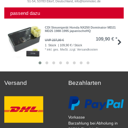
51-54, 53783 Eitorf, Deutschland, info@tommotec.de
passend dazu
CDI Steuergerät Honda NX250 Dominator MD21
MD25 1988-1995 japanischeHQ
109,90 € *
UVP 237,00 €
1
Stück
| 109,90 € / Stück
*
inkl. ges. MwSt.
zzgl.
Versandkosten
Versand
Bezahlarten
Vorkasse
Barzahlung bei Abholung in