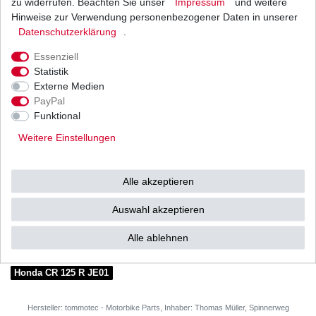
zu widerrufen. Beachten Sie unser
Impressum
und weitere
Hinweise zur Verwendung personenbezogener Daten in unserer
Daten­schutz­erklärung
.
Weitere Details
Essenziell
Statistik
HONDA
Externe Medien
PayPal
CR125 R
Funktional
Typ: JE01
Weitere Einstellungen
Baujahr: 2005 - 2007
Alle akzeptieren
Auswahl akzeptieren
passend zu
Alle ablehnen
Honda CR 125 R JE01
Hersteller: tommotec - Motorbike Parts, Inhaber: Thomas Müller, Spinnerweg