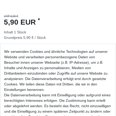
UVP 6,50 €
*
5,90 EUR
Inhalt
1
Stück
Grundpreis
5,90 € / Stück
sofort lieferbar
Wir verwenden Cookies und ähnliche Technologien auf unserer
Website und verarbeiten personenbezogene Daten von
In den Warenkorb
Besucher:innen unserer Webseite (z.B. IP-Adresse), um z.B.
Inhalte und Anzeigen zu personalisieren, Medien von
Drittanbietern einzubinden oder Zugriffe auf unsere Website zu
Wunschliste
analysieren. Die Datenverarbeitung erfolgt erst durch gesetzte
Cookies. Wir teilen diese Daten mit Dritten, die wir in den
* inkl. ges. MwSt. zzgl.
Versandkosten
Einstellungen benennen.
Die Datenverarbeitung kann mit Einwilligung oder aufgrund eines
berechtigten Interesses erfolgen. Die Zustimmung kann erteilt
oder abgelehnt werden. Es besteht das Recht, nicht einzuwilligen
und die Einwilligung zu einem späteren Zeitpunkt zu ändern oder
Beschreibung