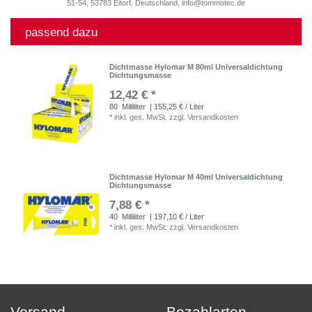
51-54, 53783 Eitorf, Deutschland, info@tommotec.de
passend dazu
Dichtmasse Hylomar M 80ml Universaldichtung
Dichtungsmasse
12,42 € *
80
Milliliter
| 155,25 € / Liter
*
inkl. ges. MwSt.
zzgl.
Versandkosten
Dichtmasse Hylomar M 40ml Universaldichtung
Dichtungsmasse
7,88 € *
40
Milliliter
| 197,10 € / Liter
*
inkl. ges. MwSt.
zzgl.
Versandkosten
Versand
Bezahlarten