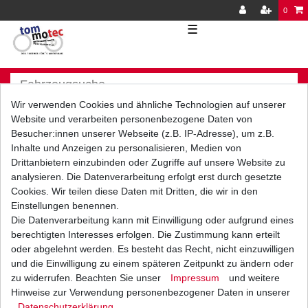
0
☰
Wir verwenden Cookies und ähnliche Technologien auf unserer
Website und verarbeiten personenbezogene Daten von
Besucher:innen unserer Webseite (z.B. IP-Adresse), um z.B.
Inhalte und Anzeigen zu personalisieren, Medien von
Versand
Bezahlarten
Drittanbietern einzubinden oder Zugriffe auf unsere Website zu
analysieren. Die Datenverarbeitung erfolgt erst durch gesetzte
Cookies. Wir teilen diese Daten mit Dritten, die wir in den
Einstellungen benennen.
Die Datenverarbeitung kann mit Einwilligung oder aufgrund eines
berechtigten Interesses erfolgen. Die Zustimmung kann erteilt
Vorkasse
oder abgelehnt werden. Es besteht das Recht, nicht einzuwilligen
Barzahlung bei Abholung in
und die Einwilligung zu einem späteren Zeitpunkt zu ändern oder
53783 Eitorf (
Bitte
Ab einem Warenwert von
zu widerrufen. Beachten Sie unser
Impressum
und weitere
unbedingt Termin
500 Euro versenden wir
Hinweise zur Verwendung personenbezogener Daten in unserer
vereinbaren!
)
die Ware kostenlos zu
Daten­schutz­erklärung
.