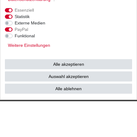
Ihnen als Endverbraucher!
Essenziell
Statistik
Externe Medien
PayPal
Impressum
Daten­schutz­erklärung
AGB
Funktional
Weitere Einstellungen
Widerrufs­recht
Vertrag widerrufen
Alle akzeptieren
Kontakt / Reklamation
Auswahl akzeptieren
Alle ablehnen