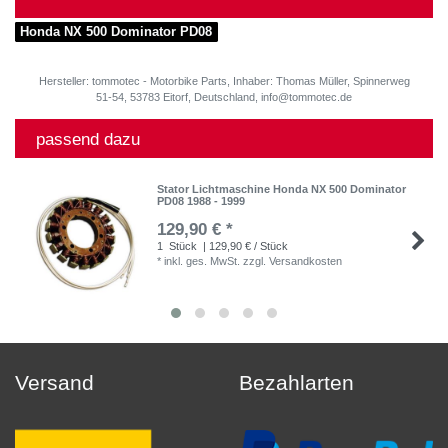
Honda NX 500 Dominator PD08
Hersteller: tommotec - Motorbike Parts, Inhaber: Thomas Müller, Spinnerweg
51-54, 53783 Eitorf, Deutschland, info@tommotec.de
passend dazu
Stator Lichtmaschine Honda NX 500 Dominator
PD08 1988 - 1999
129,90 € *
1
Stück
| 129,90 € / Stück
*
inkl. ges. MwSt.
zzgl.
Versandkosten
Versand
Bezahlarten