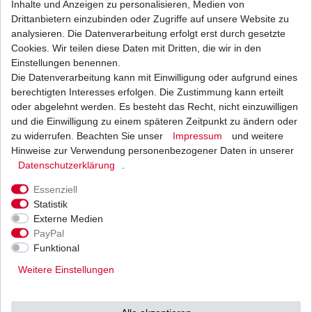
Inhalte und Anzeigen zu personalisieren, Medien von
Drittanbietern einzubinden oder Zugriffe auf unsere Website zu
Weitere Details
analysieren. Die Datenverarbeitung erfolgt erst durch gesetzte
Cookies. Wir teilen diese Daten mit Dritten, die wir in den
Einstellungen benennen.
Neue
Die Datenverarbeitung kann mit Einwilligung oder aufgrund eines
CDI Zündbox Steuerbox
berechtigten Interesses erfolgen. Die Zustimmung kann erteilt
oder abgelehnt werden. Es besteht das Recht, nicht einzuwilligen
Blackbox Steuerteil
und die Einwilligung zu einem späteren Zeitpunkt zu ändern oder
zu widerrufen. Beachten Sie unser
Impressum
und weitere
Steuermodul
Hinweise zur Verwendung personenbezogener Daten in unserer
aus dem Zubehör
Daten­schutz­erklärung
.
Essenziell
Musterbild
Statistik
HONDA
Externe Medien
PayPal
NX500 Dominator
Funktional
Typ: PD08
Weitere Einstellungen
Baujahr: 1988 - 1999