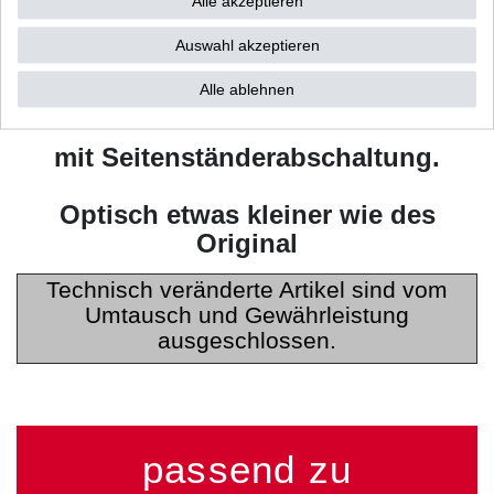
Alle akzeptieren
Passend entsprechend der
Originalkennzeichnung:
Auswahl akzeptieren
Alle ablehnen
MN9 CI554
mit Seitenständerabschaltung.
Optisch etwas kleiner wie des
Original
Technisch veränderte Artikel sind vom
Umtausch und Gewährleistung
ausgeschlossen.
passend zu