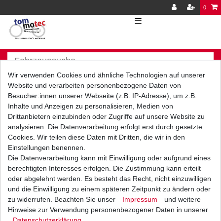
0
☰
Wir verwenden Cookies und ähnliche Technologien auf unserer
Website und verarbeiten personenbezogene Daten von
Besucher:innen unserer Webseite (z.B. IP-Adresse), um z.B.
Inhalte und Anzeigen zu personalisieren, Medien von
Versand
Bezahlarten
Drittanbietern einzubinden oder Zugriffe auf unsere Website zu
analysieren. Die Datenverarbeitung erfolgt erst durch gesetzte
Cookies. Wir teilen diese Daten mit Dritten, die wir in den
Einstellungen benennen.
Die Datenverarbeitung kann mit Einwilligung oder aufgrund eines
berechtigten Interesses erfolgen. Die Zustimmung kann erteilt
Vorkasse
oder abgelehnt werden. Es besteht das Recht, nicht einzuwilligen
Barzahlung bei Abholung in
und die Einwilligung zu einem späteren Zeitpunkt zu ändern oder
53783 Eitorf (
Bitte
Ab einem Warenwert von
zu widerrufen. Beachten Sie unser
Impressum
und weitere
unbedingt Termin
500 Euro versenden wir
Hinweise zur Verwendung personenbezogener Daten in unserer
vereinbaren!
)
die Ware kostenlos zu
Daten­schutz­erklärung
.