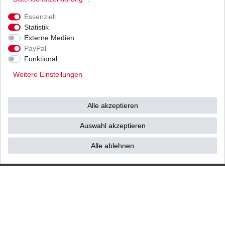
Ihnen als Endverbraucher!
Essenziell
Statistik
Externe Medien
PayPal
Impressum
Daten­schutz­erklärung
AGB
Funktional
Weitere Einstellungen
Widerrufs­recht
Vertrag widerrufen
Alle akzeptieren
Kontakt / Reklamation
Auswahl akzeptieren
Alle ablehnen