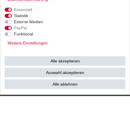
Ihnen als Endverbraucher!
Essenziell
Statistik
Externe Medien
PayPal
Impressum
Daten­schutz­erklärung
AGB
Funktional
Weitere Einstellungen
Widerrufs­recht
Vertrag widerrufen
Alle akzeptieren
Kontakt / Reklamation
Auswahl akzeptieren
Alle ablehnen