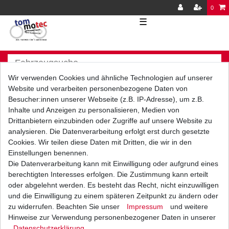
0
☰
Wir verwenden Cookies und ähnliche Technologien auf unserer
Website und verarbeiten personenbezogene Daten von
Besucher:innen unserer Webseite (z.B. IP-Adresse), um z.B.
Inhalte und Anzeigen zu personalisieren, Medien von
Versand
Bezahlarten
Drittanbietern einzubinden oder Zugriffe auf unsere Website zu
analysieren. Die Datenverarbeitung erfolgt erst durch gesetzte
Cookies. Wir teilen diese Daten mit Dritten, die wir in den
Einstellungen benennen.
Die Datenverarbeitung kann mit Einwilligung oder aufgrund eines
berechtigten Interesses erfolgen. Die Zustimmung kann erteilt
Vorkasse
oder abgelehnt werden. Es besteht das Recht, nicht einzuwilligen
Barzahlung bei Abholung in
und die Einwilligung zu einem späteren Zeitpunkt zu ändern oder
53783 Eitorf (
Bitte
Ab einem Warenwert von
zu widerrufen. Beachten Sie unser
Impressum
und weitere
unbedingt Termin
500 Euro versenden wir
Hinweise zur Verwendung personenbezogener Daten in unserer
vereinbaren!
)
die Ware kostenlos zu
Daten­schutz­erklärung
.