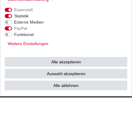
Ihnen als Endverbraucher!
Essenziell
Statistik
Externe Medien
PayPal
Impressum
Daten­schutz­erklärung
AGB
Funktional
Weitere Einstellungen
Widerrufs­recht
Vertrag widerrufen
Alle akzeptieren
Kontakt / Reklamation
Auswahl akzeptieren
Alle ablehnen