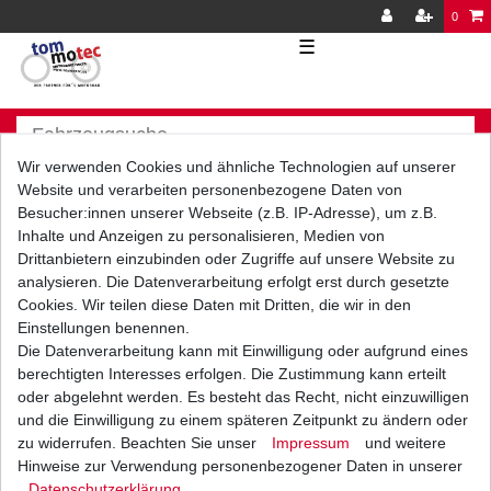
0
☰
Wir verwenden Cookies und ähnliche Technologien auf unserer
Website und verarbeiten personenbezogene Daten von
Besucher:innen unserer Webseite (z.B. IP-Adresse), um z.B.
Inhalte und Anzeigen zu personalisieren, Medien von
Versand
Bezahlarten
Drittanbietern einzubinden oder Zugriffe auf unsere Website zu
analysieren. Die Datenverarbeitung erfolgt erst durch gesetzte
Cookies. Wir teilen diese Daten mit Dritten, die wir in den
Einstellungen benennen.
Die Datenverarbeitung kann mit Einwilligung oder aufgrund eines
berechtigten Interesses erfolgen. Die Zustimmung kann erteilt
Vorkasse
oder abgelehnt werden. Es besteht das Recht, nicht einzuwilligen
Barzahlung bei Abholung in
und die Einwilligung zu einem späteren Zeitpunkt zu ändern oder
53783 Eitorf (
Bitte
Ab einem Warenwert von
zu widerrufen. Beachten Sie unser
Impressum
und weitere
unbedingt Termin
500 Euro versenden wir
Hinweise zur Verwendung personenbezogener Daten in unserer
vereinbaren!
)
die Ware kostenlos zu
Daten­schutz­erklärung
.