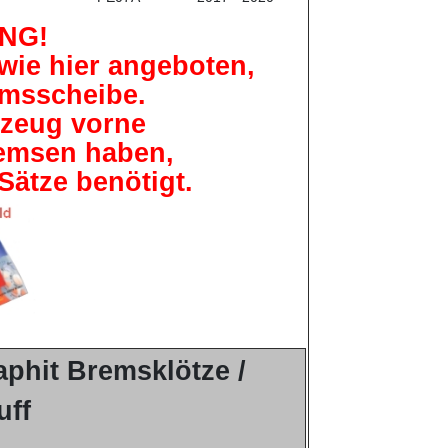
NG!
wie hier angeboten,
remsscheibe.
rzeug vorne
emsen haben,
Sätze benötigt.
phit Bremsklötze /
uff