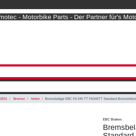
otec - Motorbike Parts - Der Partner für's Mot
JE01
Bremse
hinten
Bremsbeläge EBC FA 346 TT FA346TT Standard Bremsklötz
EBC Brakes
Bremsbel
Standard