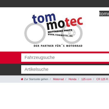
tomm
Zur Startseite gehen
Motorrad
Honda
125 ccm
CR 125 R 