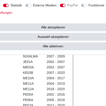
-
2010 - 2013
Statistik
Externe Medien
PayPal
Funktional
B12500MB
2011 - 2013
ellungen
F1250MC
2008 - 2011
F450XMC
2007 - 2009
F49XJMC
2007 - 2008
Alle akzeptieren
-
2010 - 2011
50XACMA
2007 - 2008
Auswahl akzeptieren
50XACMA
2009
50RACMP
2012 - 2013
Alle ablehnen
50RALMA
2010 - 2011
50XALMA
2007 - 2009
JE01A
2002 - 2007
ME03A
2002 - 2007
KE03B
2007 - 2020
ME10A
2004 - 2017
ME11A
2004 - 2019
ME12A
2018 - 2020
PE05A
2002 - 2016
PE06A
2005 - 2018
PE07A
2017 - 2020