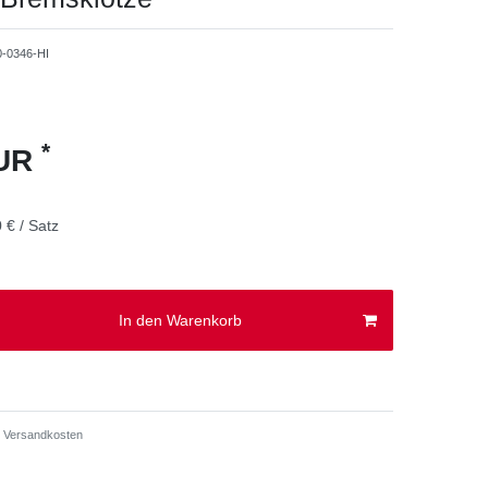
0-0346-HI
*
EUR
 € / Satz
In den Warenkorb
Versandkosten