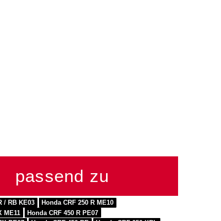
passend zu
R / RB KE03
Honda CRF 250 R ME10
X ME11
Honda CRF 450 R PE07