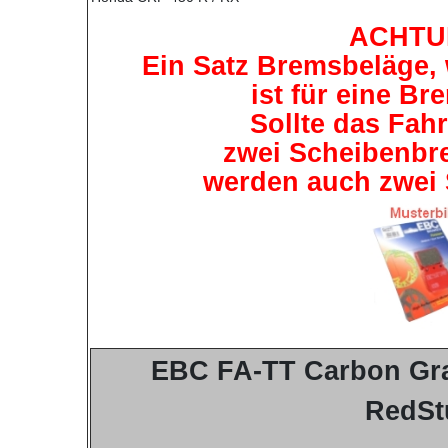
ACHTU
Ein Satz Bremsbeläge, 
ist für eine B
Sollte das Fah
zwei Scheibenbr
werden auch zwei 
EBC FA-TT Carbon Gra
RedSt