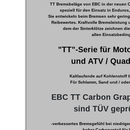
TT Bremsbeläge von EBC in der neuen 
speziell für den Einsatz in Enduros
Sie entwickeln beim Bremsen sehr gering
Reibewertes. Kraftvolle Bremsleistung 
dem der Sinterklötze zeichnen die
allen Einsatzbedin
"TT"-Serie für Mo
und ATV / Qua
Kaltlaufende auf Kohlenstoff 
Für Schlamm, Sand und / ode
EBC TT Carbon Grap
sind TÜV gepr
-verbessertes Bremsgefühl bei niedrige
-hoher Carbonanteil für