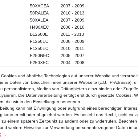
50XACEA
2007 - 2009
50RALEA
2010 - 2013
50XALEA
2007 - 2009
H490XEC
2008 - 2010
B12500E
2011 - 2013
F1250EC
2008 - 2009
F1250EC
2010 - 2011
F250NEC
2005 - 2007
F250XEC
2004 - 2008
F25XJEC
2007 - 2008
Cookies und ähnliche Technologien auf unserer Website und verarbei
H250XEC
2008 - 2013
ne Daten von Besucher:innen unserer Webseite (z.B. IP-Adresse), um
F29XJEC
2007 - 2008
u personalisieren, Medien von Drittanbietern einzubinden oder Zugriff
H290XEC
2008 - 2010
ysieren. Die Datenverarbeitung erfolgt erst durch gesetzte Cookies. Wi
F450C0PE
2005 - 2007
en, die wir in den Einstellungen benennen.
F450RMC
2008
beitung kann mit Einwilligung oder aufgrund eines berechtigten Interes
F450XEC
2005 - 2008
 kann erteilt oder abgelehnt werden. Es besteht das Recht, nicht einz
F45XJEC
2007 - 2008
ng zu einem späteren Zeitpunkt zu ändern oder zu widerrufen. Beachten
H450XEC
2008 - 2009
und weitere Hinweise zur Verwendung personenbezogener Daten in u
F49XJEC
2007 - 2008
g
.