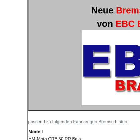
Neue
Brem
von
EBC 
passend zu folgenden Fahrzeugen Bremse hinten:
Modell
HM-Moto CRE 50 RR Baja