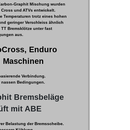
Carbon-Graphit Mischung wurden
, Cross und ATVs entwickelt.
e Temperaturen trotz eines hohen
und geringer Verschleiss ähnlich
 TT Bremsklötze unter fast
gungen aus.
toCross, Enduro
d Maschinen
basierende Verbindung.
r nassen Bedingungen.
hit Bremsbeläge
üft mit ABE
rer Belastung der Bremsscheibe.
 bessere Kühlung.