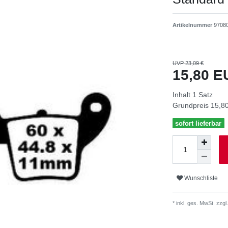
Artikelnummer
9708
UVP 23,09 €
15,80 
Inhalt
1
Satz
Grundpreis
15,80
sofort lieferbar
Wunschliste
* inkl. ges. MwSt. zzgl.