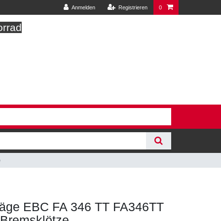
Anmelden
Registrieren
0
orrad
e
äge EBC FA 346 TT FA346TT
 Bremsklötze