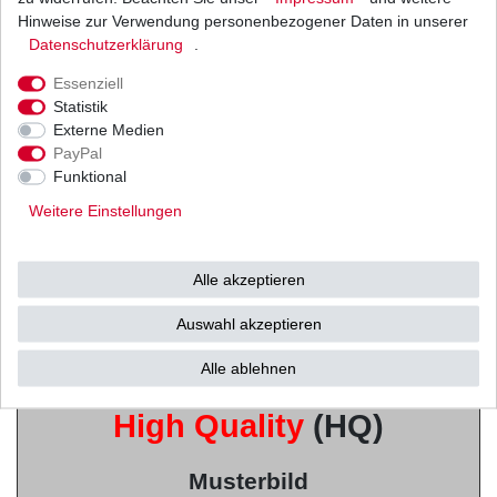
Herstellung
Hinweise zur Verwendung personenbezogener Daten in unserer
Daten­schutz­erklärung
.
u.a. von
Mitsubishi /
Essenziell
Statistik
Externe Medien
Shindengen u.v.w.
PayPal
Funktional
(Vertrieb durch
Weitere Einstellungen
Tourmax / SUN
)
Alle akzeptieren
in höchster japanischen
Auswahl akzeptieren
Alle ablehnen
Qualität
High Quality
(HQ)
Musterbild