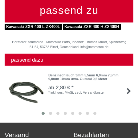
passend zu
Kawasaki ZXR 400 L ZX400L
Kawasaki ZXR 400 H ZX400H
Hersteller: tommotec - Motorbike Parts, Inhaber: Thomas Müller, Spinnerweg
51-54, 53783 Eitorf, Deutschland, info@tommotec.de
passend dazu
Benzinschlauch 3mm 5,5mm 6,0mm 7,5mm
9,0mm 10mm uvm. Gummi 0,5 Meter
ab 2,80 € *
*
inkl. ges. MwSt.
zzgl.
Versandkosten
Versand
Bezahlarten