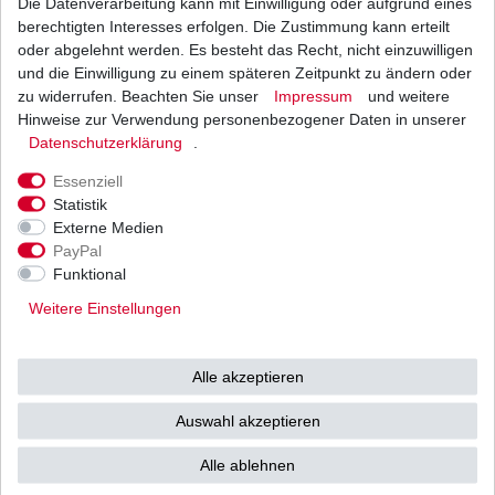
Die Datenverarbeitung kann mit Einwilligung oder aufgrund eines
6N4B-2A-3
00412
berechtigten Interesses erfolgen. Die Zustimmung kann erteilt
Hersteller FB 6N6B-
Hersteller GS
oder abgelehnt werden. Es besteht das Recht, nicht einzuwilligen
2A
6N4B-2A
und die Einwilligung zu einem späteren Zeitpunkt zu ändern oder
zu widerrufen. Beachten Sie unser
Impressum
und weitere
Infos zur Batterie und
Hinweise zur Verwendung personenbezogener Daten in unserer
Daten­schutz­erklärung
.
zum Hersteller
Essenziell
YUMICRON BATTERIEN
Statistik
Externe Medien
Untersuchungen haben ergeben, dass
PayPal
95% aller Batteriedefekte durch
Funktional
unzureichende Ladezustände der
Weitere Einstellungen
Batterien verursacht werden.
In diesem Zustand bildet sich in den
Batterien eine kristallartige Substanz, die
Alle akzeptieren
sich
Auswahl akzeptieren
auf den Bleiplatten niederschlägt.
Diese "Verschwefelung" hat zur Folge,
Alle ablehnen
dass die Ladekapazität stark abnimmt