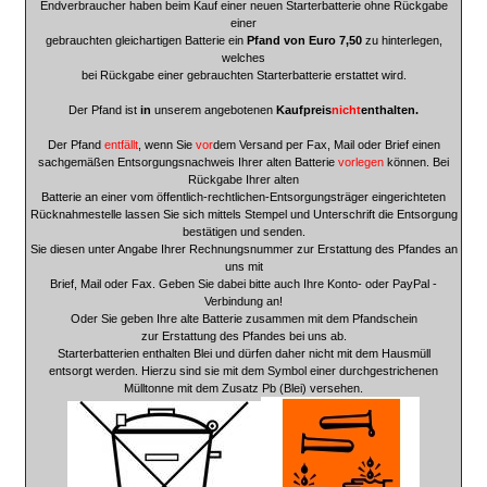
Endverbraucher haben beim Kauf einer neuen Starterbatterie ohne Rückgabe
einer
gebrauchten gleichartigen Batterie ein
Pfand von Euro 7,50
zu hinterlegen,
welches
bei Rückgabe einer gebrauchten Starterbatterie erstattet wird.
Der Pfand ist
in
unserem angebotenen
Kaufpreis
nicht
enthalten.
Der Pfand
entfällt
, wenn Sie
vor
dem Versand per Fax, Mail oder Brief einen
sachgemäßen Entsorgungsnachweis Ihrer alten Batterie
vorlegen
können. Bei
Rückgabe Ihrer alten
Batterie an einer vom öffentlich-rechtlichen-Entsorgungsträger eingerichteten
Rücknahmestelle lassen Sie sich mittels Stempel und Unterschrift die Entsorgung
bestätigen und senden.
Sie diesen unter Angabe Ihrer Rechnungsnummer zur Erstattung des Pfandes an
uns mit
Brief, Mail oder Fax. Geben Sie dabei bitte auch Ihre Konto- oder PayPal -
Verbindung an!
Oder Sie geben Ihre alte Batterie zusammen mit dem Pfandschein
zur Erstattung des Pfandes bei uns ab.
Starterbatterien enthalten Blei und dürfen daher nicht mit dem Hausmüll
entsorgt werden.
Hierzu sind sie mit dem Symbol einer durchgestrichenen
Mülltonne mit dem Zusatz Pb (Blei) versehen.