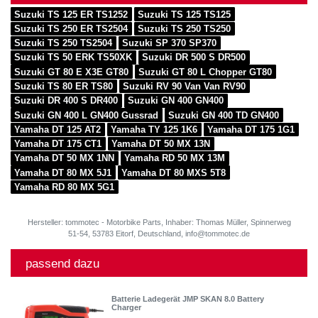
Suzuki TS 125 ER TS1252
Suzuki TS 125 TS125
Suzuki TS 250 ER TS2504
Suzuki TS 250 TS250
Suzuki TS 250 TS2504
Suzuki SP 370 SP370
Suzuki TS 50 ERK TS50XK
Suzuki DR 500 S DR500
Suzuki GT 80 E X3E GT80
Suzuki GT 80 L Chopper GT80
Suzuki TS 80 ER TS80
Suzuki RV 90 Van Van RV90
Suzuki DR 400 S DR400
Suzuki GN 400 GN400
Suzuki GN 400 L GN400 Gussrad
Suzuki GN 400 TD GN400
Yamaha DT 125 AT2
Yamaha TY 125 1K6
Yamaha DT 175 1G1
Yamaha DT 175 CT1
Yamaha DT 50 MX 13N
Yamaha DT 50 MX 1NN
Yamaha RD 50 MX 13M
Yamaha DT 80 MX 5J1
Yamaha DT 80 MXS 5T8
Yamaha RD 80 MX 5G1
Hersteller: tommotec - Motorbike Parts, Inhaber: Thomas Müller, Spinnerweg
51-54, 53783 Eitorf, Deutschland, info@tommotec.de
passend dazu
Batterie Ladegerät JMP SKAN 8.0 Battery
Charger