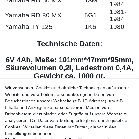
Yamaha RD 50 MX
13M
1984
1981-
Yamaha RD 80 MX
5G1
1984
Yamaha TY 125
1K6
1980
Technische Daten:
6V 4Ah, Maße: 101mm*47mm*95mm,
Säurevolumen 0,2l, Ladestrom 0,4A,
Gewicht ca. 1000 gr.
Wir verwenden Cookies und ähnliche Technologien auf unserer
trocken vorgeladen
Website und verarbeiten personenbezogene Daten von
Besucher:innen unserer Webseite (z.B. IP-Adresse), um z.B.
Baugleich mit:
Inhalte und Anzeigen zu personalisieren, Medien von
Drittanbietern einzubinden oder Zugriffe auf unsere Website zu
Hersteller JM 6N4B-
Hersteller Yuasa
analysieren. Die Datenverarbeitung erfolgt erst durch gesetzte
2A
6N4B-2A
Cookies. Wir teilen diese Daten mit Dritten, die wir in den
Einstellungen benennen.
Hersteller Yuasa
Hersteller Varta