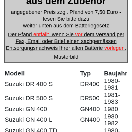
aus dem Zubehör
angegebener Preis zzgl. Pfand von 7,50 Euro -
lesen Sie bitte dazu
weiter unten aus dem Batteriegesetz
Der Pfand
entfällt
, wenn Sie
vor
dem Versand per
Fax, Email oder Brief einen sachgemässen
Entsorgungsnachweis Ihrer alten Batterie
vorlegen
.
Musterbild
Modell
Typ
Baujahr
1980-
Suzuki DR 400 S
DR400
1981
1981-
Suzuki DR 500 S
DR500
1983
Suzuki GN 400
GN400
1980
1980-
Suzuki GN 400 L
GN400
1982
Suzuki GN 400 TD
1980-