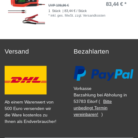
83,44 € *
UVP 109,96 €
1
Stück
| 83,44 € / Stück
*
inkl. ges. MwSt.
zzgl.
Versandkosten
Versand
Bezahlarten
Vorkasse
Barzahlung bei Abholung in
53783 Eitorf (
Bitte
Ab einem Warenwert von
unbedingt Termin
500 Euro versenden wir
vereinbaren!
)
die Ware kostenlos zu
Ihnen als Endverbraucher!