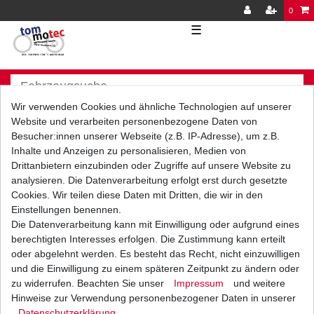
0
☰
Wir verwenden Cookies und ähnliche Technologien auf unserer
Website und verarbeiten personenbezogene Daten von
Besucher:innen unserer Webseite (z.B. IP-Adresse), um z.B.
Inhalte und Anzeigen zu personalisieren, Medien von
Versand
Bezahlarten
Drittanbietern einzubinden oder Zugriffe auf unsere Website zu
analysieren. Die Datenverarbeitung erfolgt erst durch gesetzte
Cookies. Wir teilen diese Daten mit Dritten, die wir in den
Einstellungen benennen.
Die Datenverarbeitung kann mit Einwilligung oder aufgrund eines
berechtigten Interesses erfolgen. Die Zustimmung kann erteilt
Vorkasse
oder abgelehnt werden. Es besteht das Recht, nicht einzuwilligen
Barzahlung bei Abholung in
und die Einwilligung zu einem späteren Zeitpunkt zu ändern oder
53783 Eitorf (
Bitte
Ab einem Warenwert von
zu widerrufen. Beachten Sie unser
Impressum
und weitere
unbedingt Termin
500 Euro versenden wir
Hinweise zur Verwendung personenbezogener Daten in unserer
vereinbaren!
)
die Ware kostenlos zu
Daten­schutz­erklärung
.