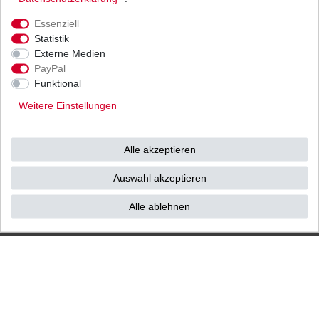
Ihnen als Endverbraucher!
Essenziell
Statistik
Externe Medien
PayPal
Impressum
Daten­schutz­erklärung
AGB
Funktional
Weitere Einstellungen
Widerrufs­recht
Vertrag widerrufen
Alle akzeptieren
Kontakt / Reklamation
Auswahl akzeptieren
Alle ablehnen