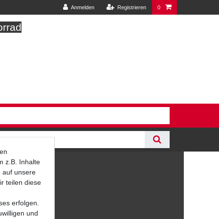
Anmelden
Registrieren
0
orrad
ten
 z.B. Inhalte
e auf unsere
r teilen diese
ses erfolgen.
uwilligen und