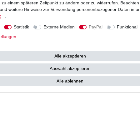
ng zu einem späteren Zeitpunkt zu ändern oder zu widerrufen. Beachten
Vorkasse
und weitere Hinweise zur Verwendung personenbezogener Daten in u
Barzahlung bei Abholung in 53783
g
.
e kostenlos zu Ihnen als
Statistik
Externe Medien
PayPal
Funktional
ellungen
Alle akzeptieren
tz­erklärung
AGB
Widerrufs­recht
Vertrag widerrufen
Auswahl akzeptieren
Alle ablehnen