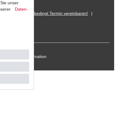
 Sie unser
nserer
Daten­
 Eitorf (
Bitte unbedingt Termin vereinbaren!
)
Kontakt / Reklamation