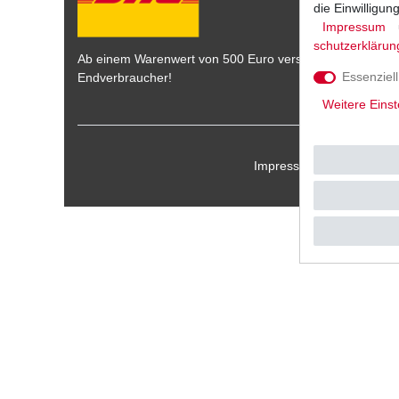
die Einwilligu
Impressum
schutz­erklärun
Ab einem Warenwert von 500 Euro versenden wir die War
Essenziell
Endverbraucher!
Weitere Einst
Impressum
Daten­schu