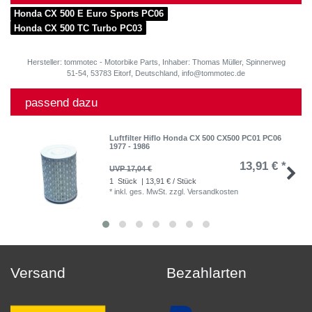
Honda CX 500 E Euro Sports PC06
Honda CX 500 TC Turbo PC03
Hersteller: tommotec - Motorbike Parts, Inhaber: Thomas Müller, Spinnerweg
51-54, 53783 Eitorf, Deutschland, info@tommotec.de
passend dazu
Luftfilter Hiflo Honda CX 500 CX500 PC01 PC06
1977 - 1986
13,91 € *
UVP 17,04 €
1
Stück
| 13,91 € / Stück
*
inkl. ges. MwSt.
zzgl.
Versandkosten
Versand
Bezahlarten