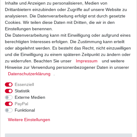
Inhalte und Anzeigen zu personalisieren, Medien von
Drittanbietern einzubinden oder Zugriffe auf unsere Website zu
Weitere Details
analysieren. Die Datenverarbeitung erfolgt erst durch gesetzte
Cookies. Wir teilen diese Daten mit Dritten, die wir in den
HONDA
Einstellungen benennen.
Die Datenverarbeitung kann mit Einwilligung oder aufgrund eines
CX500 E Euro Sports
berechtigten Interesses erfolgen. Die Zustimmung kann erteilt
CX 500 T Turbo
oder abgelehnt werden. Es besteht das Recht, nicht einzuwilligen
und die Einwilligung zu einem späteren Zeitpunkt zu ändern oder
Typ: PC03 / PC06
zu widerrufen. Beachten Sie unser
Impressum
und weitere
Hinweise zur Verwendung personenbezogener Daten in unserer
Baujahr: 1982 - 1986
Daten­schutz­erklärung
.
1*4er Stecker, Haltegummi und
Essenziell
Statistik
Sicherung.
Externe Medien
PayPal
Zubehörrelais hat andere
Funktional
Optik ggü. dem Original,
Weitere Einstellungen
ersetzt altes grösseres Relais mit