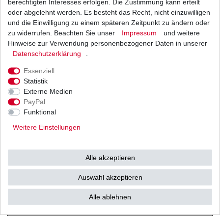
berechtigten Interesses erfolgen. Die Zustimmung kann erteilt
oder abgelehnt werden. Es besteht das Recht, nicht einzuwilligen
u.a. von
Mitsubishi /
und die Einwilligung zu einem späteren Zeitpunkt zu ändern oder
zu widerrufen. Beachten Sie unser
Impressum
und weitere
Hinweise zur Verwendung personenbezogener Daten in unserer
Shindengen u.v.w.
Daten­schutz­erklärung
.
Essenziell
(Vertrieb durch
Statistik
Externe Medien
Tourmax / SUN
)
PayPal
Funktional
Weitere Einstellungen
in höchster japanischen
Qualität
Alle akzeptieren
High Quality
(HQ)
Auswahl akzeptieren
Alle ablehnen
Musterbild