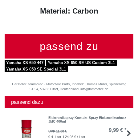
Material: Carbon
passend zu
Yamaha XS 650 447
Yamaha XS 650 SE US Custom 3L1
Yamaha XS 650 SE Special 3L1
Hersteller: tommotec - Motorbike Parts, Inhaber: Thomas Müller, Spinnerweg
51-54, 53783 Eitorf, Deutschland, info@tommotec.de
passend dazu
Elektronikspray Kontakt-Spray Elektronikschutz
JMC 400ml
9,99 € *
UVP 11,00 €
0.4
Liter
| 24,98 € / Liter