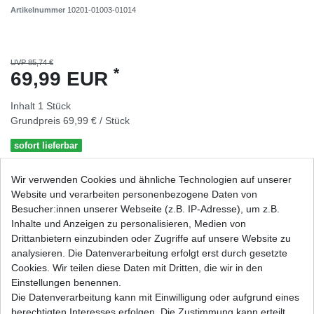
Artikelnummer
10201-01003-01014
UVP 85,74 €
*
69,99 EUR
Inhalt
1
Stück
Grundpreis
69,99 € / Stück
sofort lieferbar
Wir verwenden Cookies und ähnliche Technologien auf unserer
In den Warenkorb
Website und verarbeiten personenbezogene Daten von
Besucher:innen unserer Webseite (z.B. IP-Adresse), um z.B.
Wunschliste
Inhalte und Anzeigen zu personalisieren, Medien von
Drittanbietern einzubinden oder Zugriffe auf unsere Website zu
analysieren. Die Datenverarbeitung erfolgt erst durch gesetzte
* inkl. ges. MwSt. zzgl.
Versandkosten
Cookies. Wir teilen diese Daten mit Dritten, die wir in den
Einstellungen benennen.
Die Datenverarbeitung kann mit Einwilligung oder aufgrund eines
berechtigten Interesses erfolgen. Die Zustimmung kann erteilt