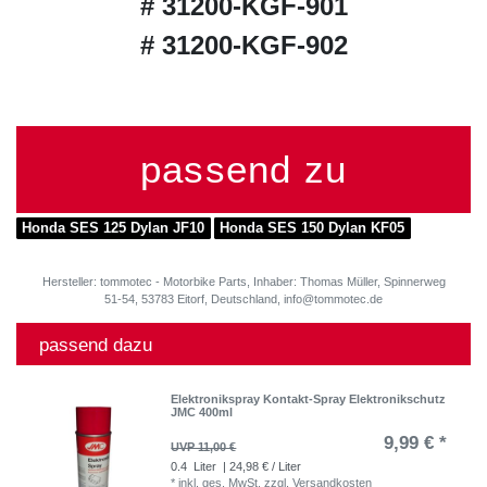
# 31200-KGF-901
# 31200-KGF-902
passend zu
Honda SES 125 Dylan JF10
Honda SES 150 Dylan KF05
Hersteller: tommotec - Motorbike Parts, Inhaber: Thomas Müller, Spinnerweg
51-54, 53783 Eitorf, Deutschland, info@tommotec.de
passend dazu
Elektronikspray Kontakt-Spray Elektronikschutz
JMC 400ml
9,99 € *
UVP 11,00 €
0.4
Liter
| 24,98 € / Liter
*
inkl. ges. MwSt.
zzgl.
Versandkosten