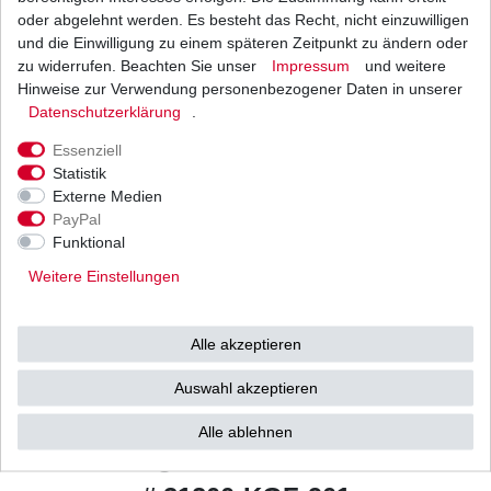
oder abgelehnt werden. Es besteht das Recht, nicht einzuwilligen
Beschreibung
und die Einwilligung zu einem späteren Zeitpunkt zu ändern oder
zu widerrufen. Beachten Sie unser
Impressum
und weitere
Hinweise zur Verwendung personenbezogener Daten in unserer
Weitere Details
Daten­schutz­erklärung
.
Essenziell
HONDA
Statistik
SES125 Dylan / SES150 Dylan
Externe Medien
PayPal
Typ: JF10A / KF05A
Funktional
Baujahr: 2002 - 2006
Weitere Einstellungen
Drehrichtung: rechts
Alle akzeptieren
Anzahl der Zähne: 9
Auswahl akzeptieren
Original Ersatzteil
Alle ablehnen
Vergleichsnummern: