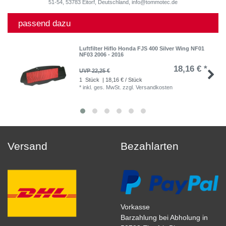
51-54, 53783 Eitorf, Deutschland, info@tommotec.de
passend dazu
Luftfilter Hiflo Honda FJS 400 Silver Wing NF01
NF03 2006 - 2016
18,16 € *
UVP 22,25 €
1
Stück
| 18,16 € / Stück
*
inkl. ges. MwSt.
zzgl.
Versandkosten
Versand
Bezahlarten
Vorkasse
Barzahlung bei Abholung in