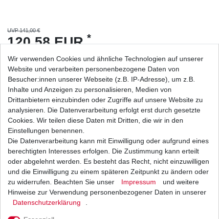
UVP 141,00 €
*
120,58 EUR
Wir verwenden Cookies und ähnliche Technologien auf unserer
Inhalt
1
Stück
Website und verarbeiten personenbezogene Daten von
Grundpreis
120,58 € / Stück
Besucher:innen unserer Webseite (z.B. IP-Adresse), um z.B.
sofort lieferbar
Inhalte und Anzeigen zu personalisieren, Medien von
Drittanbietern einzubinden oder Zugriffe auf unsere Website zu
analysieren. Die Datenverarbeitung erfolgt erst durch gesetzte
In den Warenkorb
Cookies. Wir teilen diese Daten mit Dritten, die wir in den
Einstellungen benennen.
Die Datenverarbeitung kann mit Einwilligung oder aufgrund eines
Wunschliste
berechtigten Interesses erfolgen. Die Zustimmung kann erteilt
oder abgelehnt werden. Es besteht das Recht, nicht einzuwilligen
* inkl. ges. MwSt. zzgl.
Versandkosten
und die Einwilligung zu einem späteren Zeitpunkt zu ändern oder
zu widerrufen. Beachten Sie unser
Impressum
und weitere
Hinweise zur Verwendung personenbezogener Daten in unserer
Daten­schutz­erklärung
.
Beschreibung