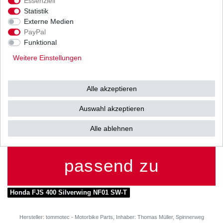
Essenziell
Statistik
Externe Medien
Weitere Details
PayPal
Funktional
HONDA
Weitere Einstellungen
FJS400 SilverWing
Typ: NF01
Alle akzeptieren
Auswahl akzeptieren
Baujahr: 2006 - 2008
Alle ablehnen
passend zu
Honda FJS 400 Silverwing NF01 SW-T
Hersteller: tommotec - Motorbike Parts, Inhaber: Thomas Müller, Spinnerweg