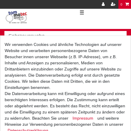
0
☰
Wir verwenden Cookies und ähnliche Technologien auf unserer
Website und verarbeiten personenbezogene Daten von
Besucher:innen unserer Webseite (z.B. IP-Adresse), um z.B.
Inhalte und Anzeigen zu personalisieren, Medien von
Versand
Bezahlarten
Drittanbietern einzubinden oder Zugriffe auf unsere Website zu
analysieren. Die Datenverarbeitung erfolgt erst durch gesetzte
Cookies. Wir teilen diese Daten mit Dritten, die wir in den
Einstellungen benennen.
Die Datenverarbeitung kann mit Einwilligung oder aufgrund eines
berechtigten Interesses erfolgen. Die Zustimmung kann erteilt
Vorkasse
oder abgelehnt werden. Es besteht das Recht, nicht einzuwilligen
Barzahlung bei Abholung in
und die Einwilligung zu einem späteren Zeitpunkt zu ändern oder
53783 Eitorf (
Bitte
Ab einem Warenwert von
zu widerrufen. Beachten Sie unser
Impressum
und weitere
unbedingt Termin
500 Euro versenden wir
Hinweise zur Verwendung personenbezogener Daten in unserer
vereinbaren!
)
die Ware kostenlos zu
Daten­schutz­erklärung
.