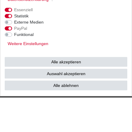
Ihnen als Endverbraucher!
Essenziell
Statistik
Externe Medien
PayPal
Impressum
Daten­schutz­erklärung
AGB
Funktional
Weitere Einstellungen
Widerrufs­recht
Vertrag widerrufen
Alle akzeptieren
Kontakt / Reklamation
Auswahl akzeptieren
Alle ablehnen