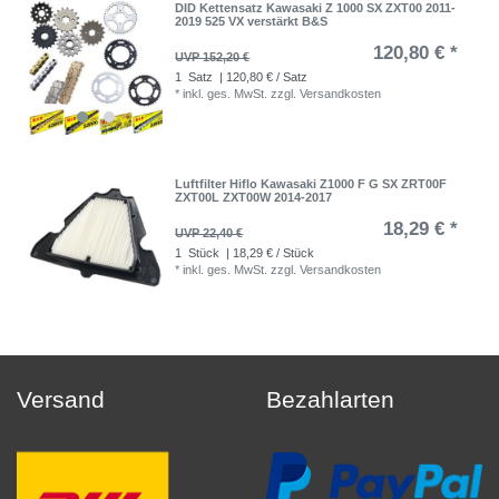
DID Kettensatz Kawasaki Z 1000 SX ZXT00 2011-
2019 525 VX verstärkt B&S
120,80 € *
UVP 152,20 €
1
Satz
| 120,80 € / Satz
*
inkl. ges. MwSt.
zzgl.
Versandkosten
Luftfilter Hiflo Kawasaki Z1000 F G SX ZRT00F
ZXT00L ZXT00W 2014-2017
18,29 € *
UVP 22,40 €
1
Stück
| 18,29 € / Stück
*
inkl. ges. MwSt.
zzgl.
Versandkosten
Versand
Bezahlarten