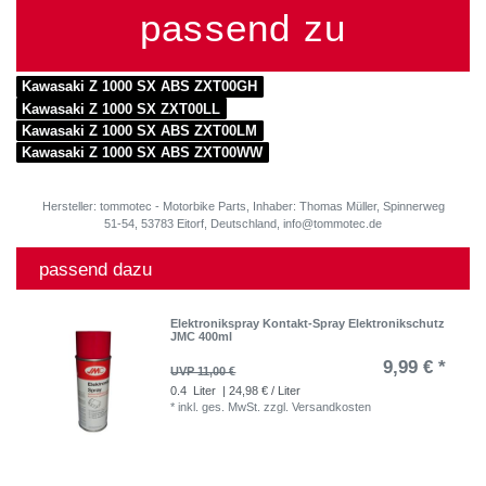
passend zu
Kawasaki Z 1000 SX ABS ZXT00GH
Kawasaki Z 1000 SX ZXT00LL
Kawasaki Z 1000 SX ABS ZXT00LM
Kawasaki Z 1000 SX ABS ZXT00WW
Hersteller: tommotec - Motorbike Parts, Inhaber: Thomas Müller, Spinnerweg
51-54, 53783 Eitorf, Deutschland, info@tommotec.de
passend dazu
Elektronikspray Kontakt-Spray Elektronikschutz
JMC 400ml
9,99 € *
UVP 11,00 €
0.4
Liter
| 24,98 € / Liter
*
inkl. ges. MwSt.
zzgl.
Versandkosten