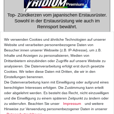
Top- Zündkerzen vom japanischen Erstausrüster.
Sowohl in der Erstausrüstung wie auch im
Rennsport bewährt.
KAWASAKI
Wir verwenden Cookies und ähnliche Technologien auf unserer
Z1000 SX
Website und verarbeiten personenbezogene Daten von
Besucher:innen unserer Webseite (z.B. IP-Adresse), um z.B.
Typ: ZXT00G / ZXT00L /
Inhalte und Anzeigen zu personalisieren, Medien von
ZXT00W
Drittanbietern einzubinden oder Zugriffe auf unsere Website zu
analysieren. Die Datenverarbeitung erfolgt erst durch gesetzte
Baujahr: 2011 - 2019
Cookies. Wir teilen diese Daten mit Dritten, die wir in den
Einstellungen benennen.
Die Datenverarbeitung kann mit Einwilligung oder aufgrund eines
Das Geheimnis der Iridium Zündkerze liegt in der
berechtigten Interesses erfolgen. Die Zustimmung kann erteilt
lasergeschweissten Elektrode aus Iridium.
oder abgelehnt werden. Es besteht das Recht, nicht einzuwilligen
Durch ihren ´minimalen´ Durchmesser von nur
und die Einwilligung zu einem späteren Zeitpunkt zu ändern oder
0,6 mm bündelt sie die Zündspannung.
zu widerrufen. Beachten Sie unser
Impressum
und weitere
Hinweise zur Verwendung personenbezogener Daten in unserer
Die Vorteile der Iridium Zündkerze auf einen Blick.