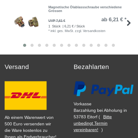
Magnetische Ölablassschraube verschiedene
Grössen
ab 6,21 € *
UVP 7,61 €
1
Stück
| 6,21 € / Stück
*
inkl. ges. MwSt.
zzgl.
Versandkosten
Versand
Bezahlarten
Vorkasse
Barzahlung bei Abholung in
53783 Eitorf (
Bitte
Ab einem Warenwert von
unbedingt Termin
500 Euro versenden wir
vereinbaren!
)
die Ware kostenlos zu
Ihnen als Endverbraucher!