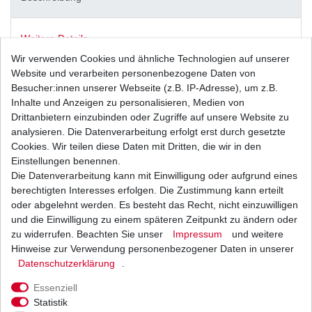
Weitere Details
Wir verwenden Cookies und ähnliche Technologien auf unserer
Website und verarbeiten personenbezogene Daten von
Drei (3) neue
Ölfilter
Besucher:innen unserer Webseite (z.B. IP-Adresse), um z.B.
Inhalte und Anzeigen zu personalisieren, Medien von
aus dem Zubehör in
Drittanbietern einzubinden oder Zugriffe auf unsere Website zu
analysieren. Die Datenverarbeitung erfolgt erst durch gesetzte
Erstausrüsterqualität
Cookies. Wir teilen diese Daten mit Dritten, die wir in den
Einstellungen benennen.
Musterbild
Die Datenverarbeitung kann mit Einwilligung oder aufgrund eines
HONDA
berechtigten Interesses erfolgen. Die Zustimmung kann erteilt
oder abgelehnt werden. Es besteht das Recht, nicht einzuwilligen
XR600 R
und die Einwilligung zu einem späteren Zeitpunkt zu ändern oder
Typ: PE04
zu widerrufen. Beachten Sie unser
Impressum
und weitere
Hinweise zur Verwendung personenbezogener Daten in unserer
Daten­schutz­erklärung
.
Baujahr: 1985 - 2000
Essenziell
Statistik