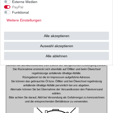
Externe Medien
PayPal
Sie erhalten bei uns nur hochwertige Filter in Erstausrüsterqualität.
Funktional
Je nach Liefermöglichkeit versenden wir ausschließlich Filter von
EMGO, Meiwa, UFI, Mahle,
Weitere Einstellungen
unserer eigenen Herstellung oder Hiflo.
Diese Filter haben den europäischen ISO 9000 Qualitätsstandard und
werden ständig kontrolliert.
Alle akzeptieren
So ist für Sie eine gleichbleibende Qualität garantiert.
Und wir sind sicher dass unsere Kunden zufrieden sind.
Auswahl akzeptieren
Achtung!!!!!
Hinweis zur Altölentsorgung gem. Altölverordnung.
Alle ablehnen
Die bei uns von Endverbrauchern erworbene Menge an Verbrennungsmotoren-
oder Getriebeöl
nehmen wir als Altöl kostenlos zum Zweck der fachgerechten Entsorgung zurück.
Die Rücknahme erstreckt sich ebenfalls auf Ölfilter und beim Ölwechsel
regelmässige anfallende ölhaltige Abfälle.
Rückgabeort ist die im Impressum aufgeführte Adresse.
Sie können das gebrauchte Öl bzw. Ölfilter und bei Ölwechsel regelmässig
anfallende ölhaltige Abfälle persönlich bei uns abgeben.
Alternativ können Sie bei Übernahme der Versandkosten den Paketversand
wählen.
Bitte achten Sie darauf, Altöl bei Versendung als Gefahrengut zu kennzeichnen
und die entsprechenden Behältnisse zu verwenden.