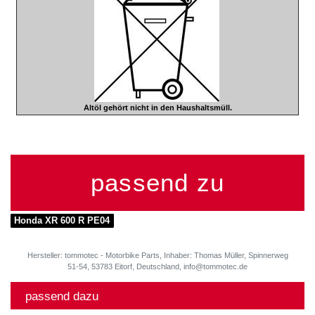
Altöl gehört nicht in den Haushaltsmüll.
passend zu
Honda XR 600 R PE04
Hersteller: tommotec - Motorbike Parts, Inhaber: Thomas Müller, Spinnerweg
51-54, 53783 Eitorf, Deutschland, info@tommotec.de
passend dazu