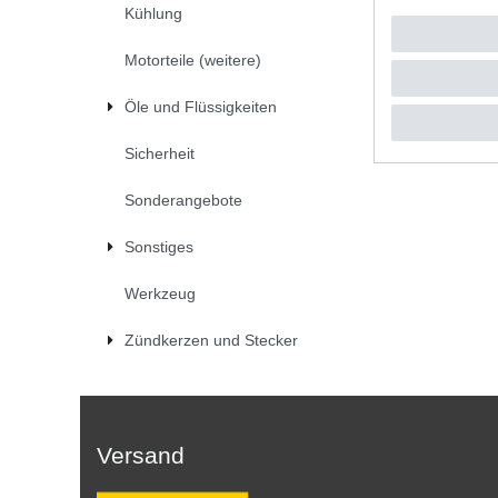
Kühlung
UVP 18,5
1
Stück
|
*
inkl. ges
Motorteile (weitere)
Öle und Flüssigkeiten
Sicherheit
Sonderangebote
Sonstiges
Werkzeug
Zündkerzen und Stecker
Versand