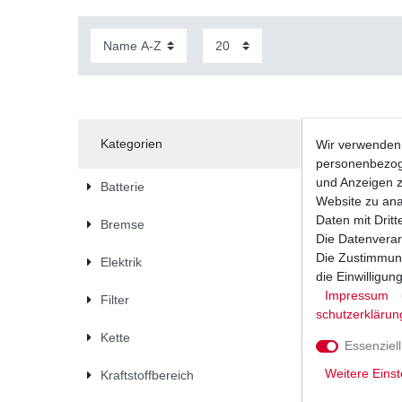
Kategorien
Wir verwenden 
personenbezoge
und Anzeigen z
Batterie
Website zu anal
Daten mit Dritt
Bremse
Die Datenverar
Die Zustimmung
Elektrik
die Einwilligu
Impressum
Filter
schutz­erklärun
Kette
Essenziell
Weitere Einst
Kraftstoffbereich
Zündker