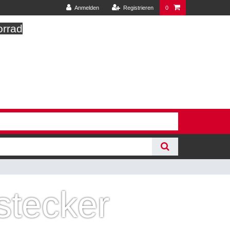
Anmelden
Registrieren
0
orrad
stecker