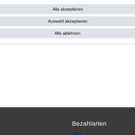
12,95 € *
2 €
Alle akzeptieren
 12,95 € / Stück
. MwSt.
zzgl.
Versandkosten
Auswahl akzeptieren
Alle ablehnen
Bezahlarten